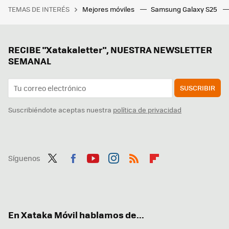
TEMAS DE INTERÉS
Mejores móviles
Samsung Galaxy S25
RECIBE "Xatakaletter", NUESTRA NEWSLETTER
SEMANAL
SUSCRIBIR
Suscribiéndote aceptas nuestra
política de privacidad
Síguenos
Twit
Fac
You
Inst
RSS
Flip
ter
ebo
tub
agr
boa
ok
e
am
rd
En Xataka Móvil hablamos de...