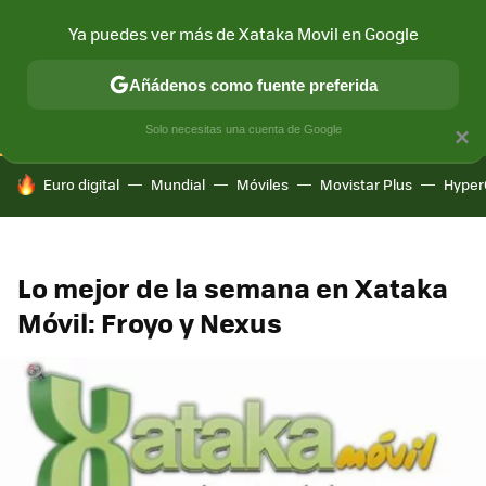
Ya puedes ver más de Xataka Movil en Google
CONECTIVIDAD
MÓVIL Y SOCIEDAD
APLICACIONES
COM
Añádenos como fuente preferida
Solo necesitas una cuenta de Google
×
HOY SE HABLA DE
Euro digital
Mundial
Móviles
Movistar Plus
Hyper
Lo mejor de la semana en Xataka
Móvil: Froyo y Nexus