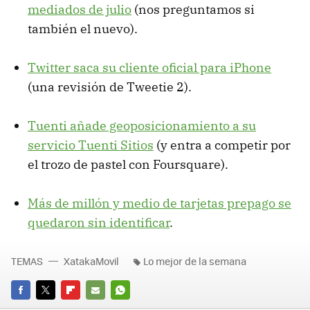
mediados de julio
(nos preguntamos si
también el nuevo).
Twitter saca su cliente oficial para iPhone
(una revisión de Tweetie 2).
Tuenti añade geoposicionamiento a su
servicio Tuenti Sitios
(y entra a competir por
el trozo de pastel con Foursquare).
Más de millón y medio de tarjetas prepago se
quedaron sin identificar
.
TEMAS
XatakaMovil
Lo mejor de la semana
FACEBOOK
TWITTER
FLIPBOARD
E-
WHATSAPP