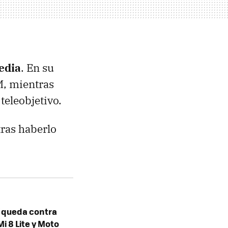
edia
. En su
, mientras
teleobjetivo.
tras haberlo
í queda contra
Mi 8 Lite y Moto