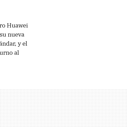
ero Huawei
a su nueva
ándar, y el
turno al