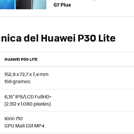
G7 Plus
cnica del Huawei P30 Lite
HUAWEI P30 LITE
152,9 x 72,7 x 7,4 mm
159 gramos
6,15" IPS/LCD FullHD+
(2.312 x 1.080 píxeles)
Kirin 710
GPU Mali G51 MP4