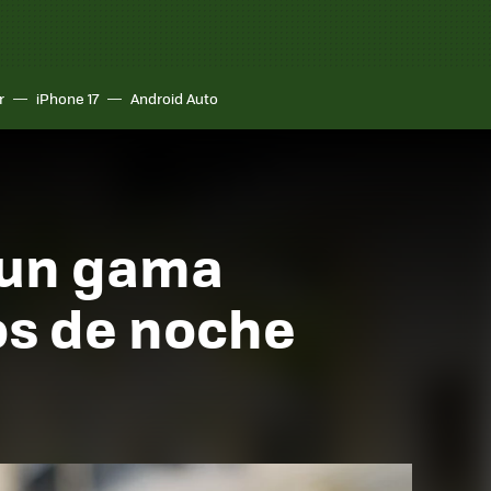
r
iPhone 17
Android Auto
n un gama
os de noche