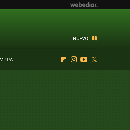
NUEVO
OMPRA
Flipboard
Instagram
Youtube
Twitter