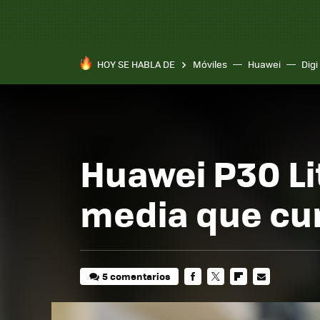
HOY SE HABLA DE
Móviles
Huawei
Digi
Huawei P30 Lit
media que cu
5 comentarios
FACEBOOK
TWITTER
FLIPBOARD
E-
MAIL