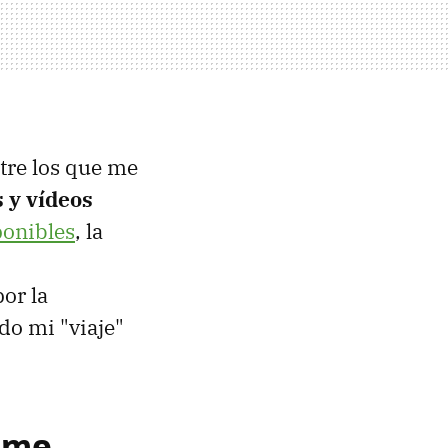
tre los que me
 y vídeos
ponibles
, la
or la
do mi "viaje"
rime