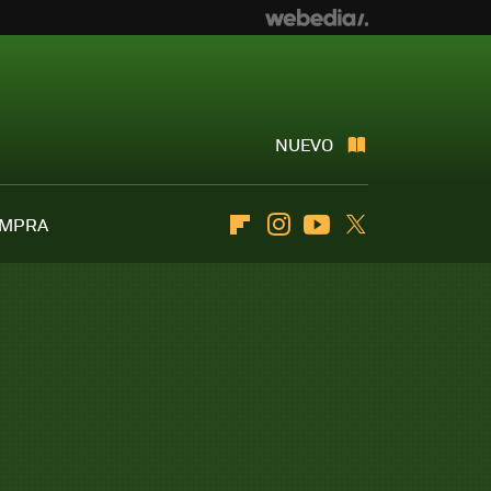
NUEVO
OMPRA
Flipboard
Instagram
Youtube
Twitter