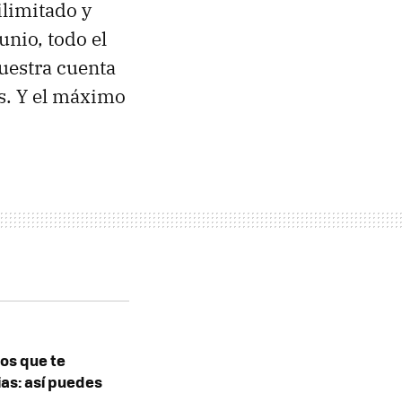
ilimitado y
junio, todo el
uestra cuenta
s. Y el máximo
os que te
as: así puedes