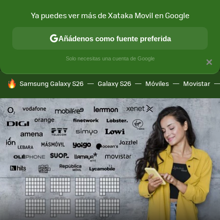
Ya puedes ver más de Xataka Movil en Google
MENÚ
NUEVO
Añádenos como fuente preferida
CONECTIVIDAD
MÓVIL Y SOCIEDAD
APLICACIONES
COM
Solo necesitas una cuenta de Google
×
HOY SE HABLA DE
Samsung Galaxy S26
Galaxy S26
Móviles
Movistar