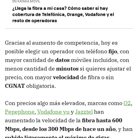
EN XATAKA MÓVIL
¿Llega la fibra a mi casa? Cómo saber si hay
cobertura de Telefónica, Orange, Vodafone y el
resto de operadoras
Gracias al aumento de competencia, hoy es
posible elegir un operador con teléfono
fijo
, con
mayor cantidad de
datos
móviles incluidos, con
menos cantidad de
minutos
si quieres ajustar el
precio, con mayor
velocidad
de fibra o sin
CGNAT
obligatoria.
Con precios algo más elevados, marcas como
O2
,
Pepephone
,
Vodafone yu
y
Jazztel
han
aumentado la velocidad de la
fibra hasta 600
Mbps, desde los 300 Mbps de hace un año
, y han
subido ligeramente el máximo de gigas