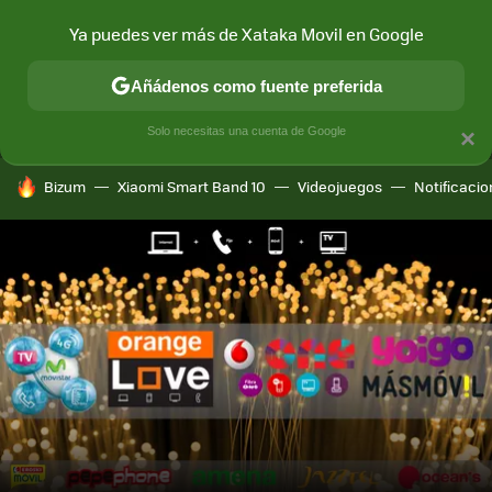
Ya puedes ver más de Xataka Movil en Google
MENÚ
NUEVO
Añádenos como fuente preferida
CONECTIVIDAD
MÓVIL Y SOCIEDAD
APLICACIONES
COM
Solo necesitas una cuenta de Google
×
HOY SE HABLA DE
Bizum
Xiaomi Smart Band 10
Videojuegos
Notificaci