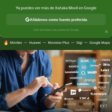
Ya puedes ver más de Xataka Movil en Google
CONECTIVIDAD
MÓVIL Y SOCIEDAD
APLICACIONES
COM
Añádenos como fuente preferida
Solo necesitas una cuenta de Google
×
HOY SE HABLA DE
Móviles
Huawei
Movistar Plus
Digi
Google Maps