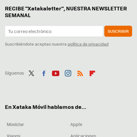
RECIBE "Xatakaletter", NUESTRA NEWSLETTER
SEMANAL
SUSCRIBIR
Suscribiéndote aceptas nuestra
política de privacidad
Síguenos
Twit
Fac
You
Inst
RSS
Flip
ter
ebo
tub
agr
boa
ok
e
am
rd
En Xataka Móvil hablamos de...
Movistar
Apple
Xiaomi
Aplicaciones