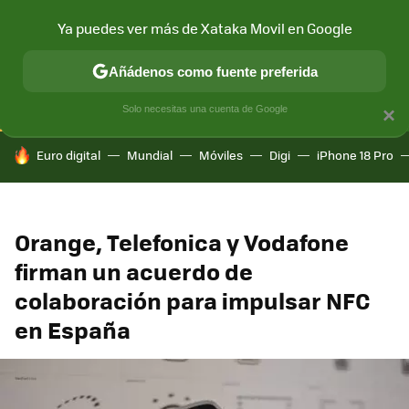
Ya puedes ver más de Xataka Movil en Google
CONECTIVIDAD
MÓVIL Y SOCIEDAD
APLICACIONES
COM
Añádenos como fuente preferida
Solo necesitas una cuenta de Google
×
HOY SE HABLA DE
Euro digital
Mundial
Móviles
Digi
iPhone 18 Pro
Orange, Telefonica y Vodafone
firman un acuerdo de
colaboración para impulsar NFC
en España