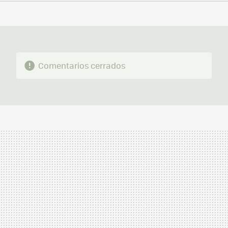
FACEBOOK
TWITTER
FLIPBOARD
E-
WHATSAPP
MAIL
Comentarios cerrados