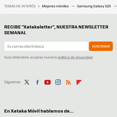
TEMAS DE INTERÉS
Mejores móviles
Samsung Galaxy S25
RECIBE "Xatakaletter", NUESTRA NEWSLETTER
SEMANAL
SUSCRIBIR
Suscribiéndote aceptas nuestra
política de privacidad
Síguenos
Twit
Fac
You
Inst
RSS
Flip
ter
ebo
tub
agr
boa
ok
e
am
rd
En Xataka Móvil hablamos de...