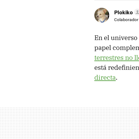
Plokiko
Colaborador
En el universo 
papel complem
terrestres no l
está redefinie
directa
.