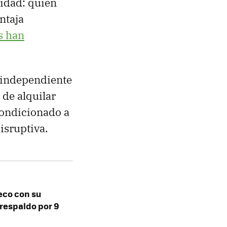
vidad: quien
ntaja
s han
l independiente
 de alquilar
condicionado a
isruptiva.
leco con su
 respaldo por 9