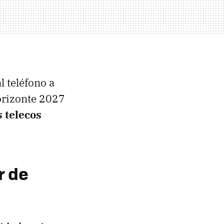
l teléfono a
horizonte 2027
s telecos
r de