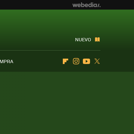
NUEVO
OMPRA
Flipboard
Instagram
Youtube
Twitter