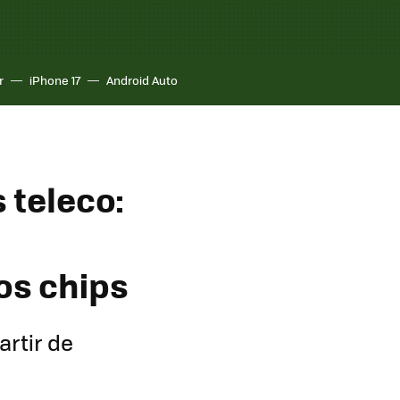
r
iPhone 17
Android Auto
 teleco:
os chips
artir de