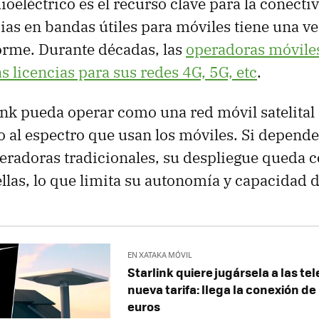
ioeléctrico es el recurso clave para la conecti
cias en bandas útiles para móviles tiene una ve
orme. Durante décadas, las
operadoras móvile
 licencias para sus redes 4G, 5G, etc
.
ink pueda operar como una red móvil satelita
o al espectro que usan los móviles. Si depende
eradoras tradicionales, su despliegue queda 
llas, lo que limita su autonomía y capacidad d
EN XATAKA MÓVIL
Starlink quiere jugársela a las te
nueva tarifa: llega la conexión de
euros