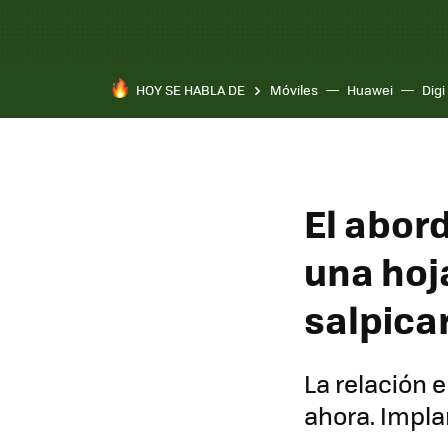
HOY SE HABLA DE
Móviles
Huawei
Digi
El abord
una hoj
salpica
La relación e
ahora. Impla