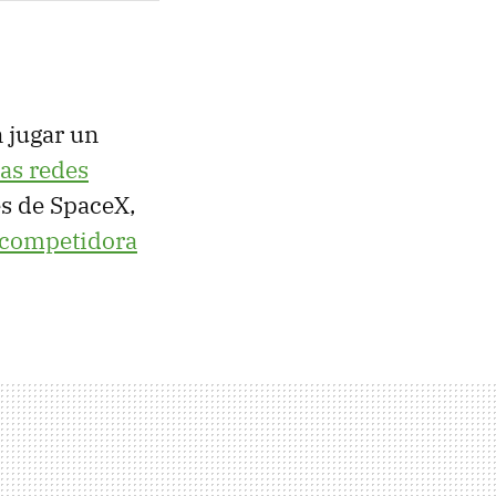
n jugar un
as redes
tes de SpaceX,
 competidora