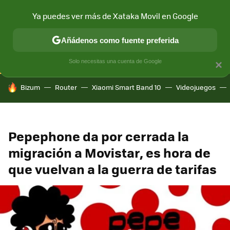
Ya puedes ver más de Xataka Movil en Google
CONECTIVIDAD
MÓVIL Y SOCIEDAD
APLICACIONES
COM
Añádenos como fuente preferida
Solo necesitas una cuenta de Google
×
HOY SE HABLA DE
Bizum
Router
Xiaomi Smart Band 10
Videojuegos
Pepephone da por cerrada la
migración a Movistar, es hora de
que vuelvan a la guerra de tarifas