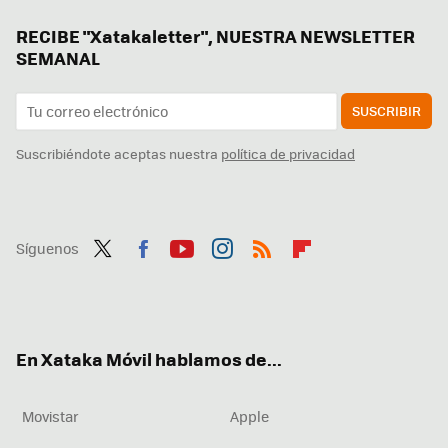
RECIBE "Xatakaletter", NUESTRA NEWSLETTER
SEMANAL
SUSCRIBIR
Suscribiéndote aceptas nuestra
política de privacidad
Síguenos
Twit
Fac
You
Inst
RSS
Flip
ter
ebo
tub
agr
boa
ok
e
am
rd
En Xataka Móvil hablamos de...
Movistar
Apple