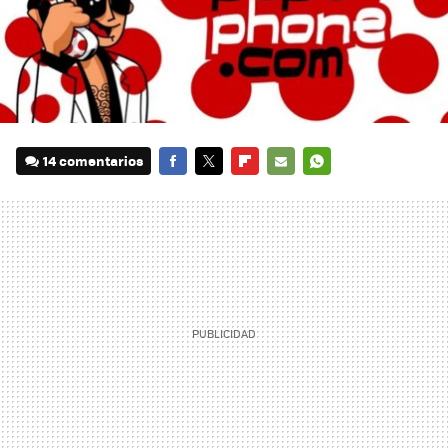
14 comentarios
FACEBOOK
TWITTER
FLIPBOARD
E-
WHATSAPP
MAIL