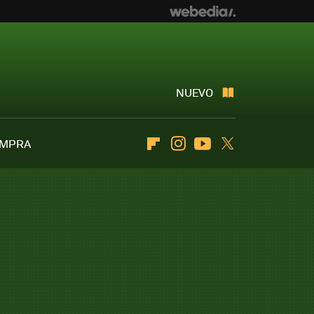
NUEVO
OMPRA
Flipboard
Instagram
Youtube
Twitter