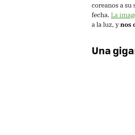
coreanos a su 
fecha.
La imag
a la luz, y
nos 
Una giga