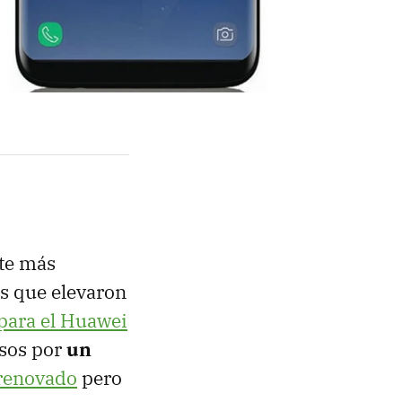
nte más
os que elevaron
 para el Huawei
usos por
un
 renovado
pero