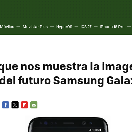
Móviles
Movistar Plus
HyperOS
iOS 27
iPhone 18 Pro
 que nos muestra la imag
a del futuro Samsung Gala
FACEBOOK
TWITTER
FLIPBOARD
E-
MAIL