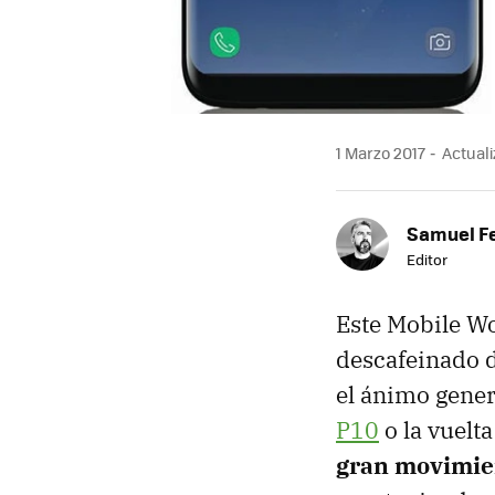
1 Marzo 2017
Actuali
Samuel F
Editor
Este Mobile Wo
descafeinado d
el ánimo gene
P10
o la vuelt
gran movimie