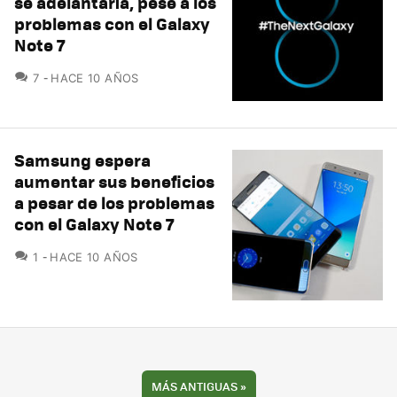
se adelantaría, pese a los
problemas con el Galaxy
Note 7
COMENTARIOS
7
HACE 10 AÑOS
Samsung espera
aumentar sus beneficios
a pesar de los problemas
con el Galaxy Note 7
COMENTARIOS
1
HACE 10 AÑOS
MÁS ANTIGUAS
»