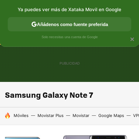
Ya puedes ver más de Xataka Movil en Google
CONECTIVIDAD
MÓVIL Y SOCIEDAD
APLICACIONES
Añádenos como fuente preferida
Solo necesitas una cuenta de Google
×
Samsung Galaxy Note 7
HOY SE HABLA DE
Móviles
Movistar Plus
Movistar
Google Maps
VP