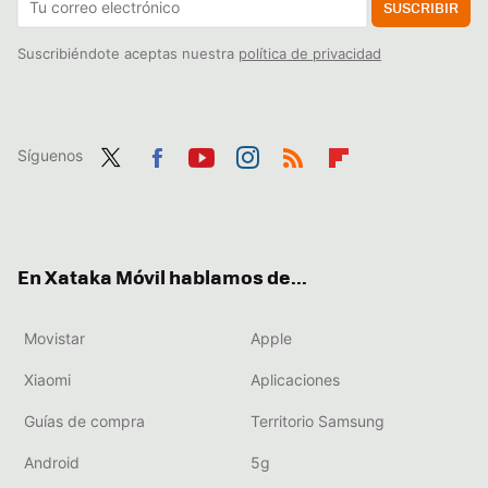
SUSCRIBIR
Suscribiéndote aceptas nuestra
política de privacidad
Síguenos
Twit
Fac
You
Inst
RSS
Flip
ter
ebo
tub
agr
boa
ok
e
am
rd
En Xataka Móvil hablamos de...
Movistar
Apple
Xiaomi
Aplicaciones
Guías de compra
Territorio Samsung
Android
5g