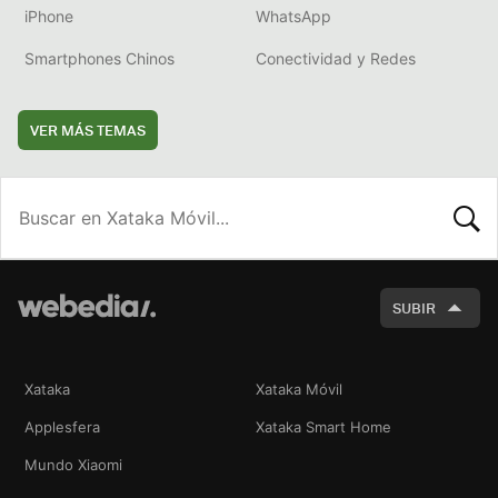
iPhone
WhatsApp
Smartphones Chinos
Conectividad y Redes
VER MÁS TEMAS
BUSCA
SUBIR
Xataka
Xataka Móvil
Applesfera
Xataka Smart Home
Mundo Xiaomi