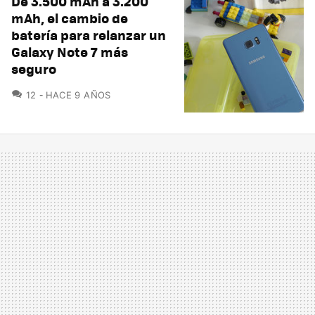
De 3.500 mAh a 3.200
mAh, el cambio de
batería para relanzar un
Galaxy Note 7 más
seguro
COMENTARIOS
12
HACE 9 AÑOS