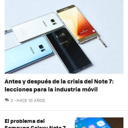
Antes y después de la crisis del Note 7:
lecciones para la industria móvil
COMENTARIOS
3
HACE 10 AÑOS
El problema del
Samsung Galaxy Note 7