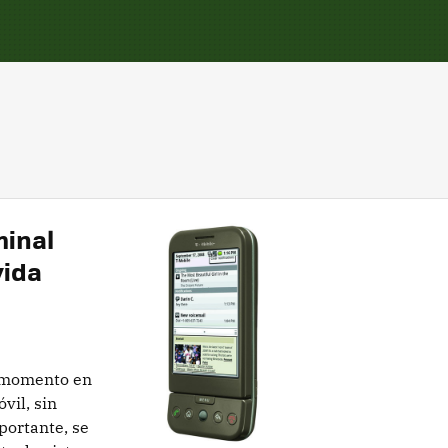
minal
vida
l momento en
vil, sin
portante, se