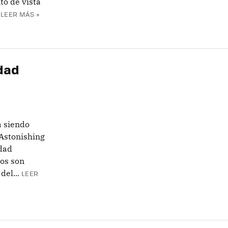
to de vista
LEER MÁS »
dad
á siendo
Astonishing
idad
cos son
del...
LEER