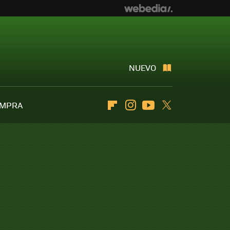
NUEVO
OMPRA
Flipboard
Instagram
Youtube
Twitter