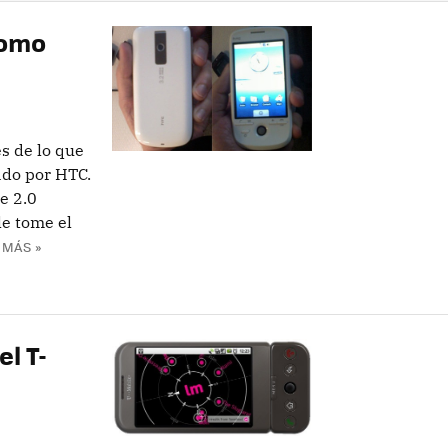
como
s de lo que
ado por HTC.
e 2.0
e tome el
 MÁS »
el T-