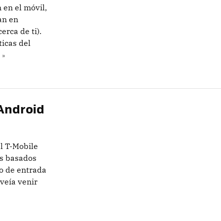
 en el móvil,
an en
erca de ti).
ticas del
 »
 Android
el T-Mobile
os basados
o de entrada
veía venir