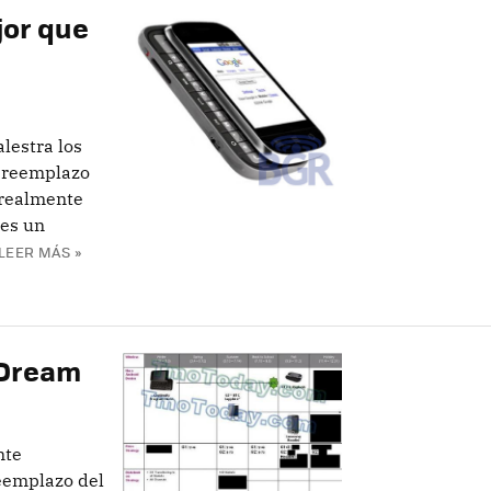
jor que
lestra los
l reemplazo
 realmente
 es un
LEER MÁS »
1 Dream
nte
eemplazo del