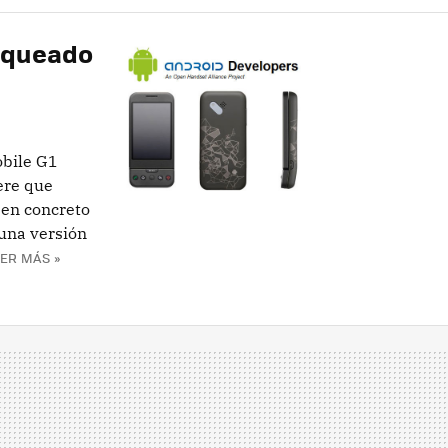
loqueado
obile G1
ere que
 en concreto
 una versión
ER MÁS »