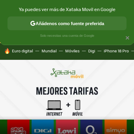
Ya puedes ver más de Xataka Movil en Google
CONECTIVIDAD
MÓVIL Y SOCIEDAD
APLICACIONES
COM
Añádenos como fuente preferida
Solo necesitas una cuenta de Google
×
HOY SE HABLA DE
Euro digital
Mundial
Móviles
Digi
iPhone 18 Pro