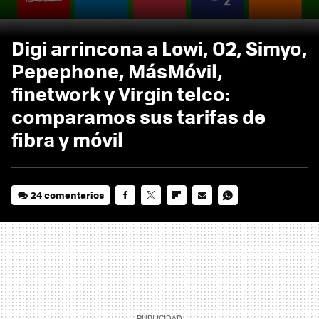
Digi arrincona a Lowi, O2, Simyo,
Pepephone, MásMóvil,
finetwork y Virgin telco:
comparamos sus tarifas de
fibra y móvil
24 comentarios
FACEBOOK
TWITTER
FLIPBOARD
E-
WHATSAPP
MAIL