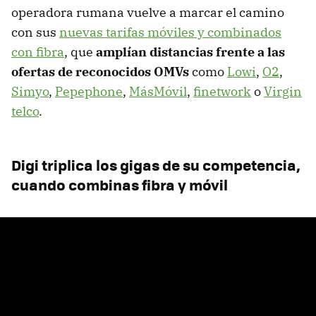
operadora rumana vuelve a marcar el camino
con sus
nuevas tarifas móviles y combinados
con fibra
, que
amplían distancias frente a las
ofertas de reconocidos OMVs
como
Lowi
,
O2
,
Simyo
,
Pepephone
,
MásMóvil
,
finetwork
o
Virgin
telco
.
Digi triplica los gigas de su competencia,
cuando combinas fibra y móvil