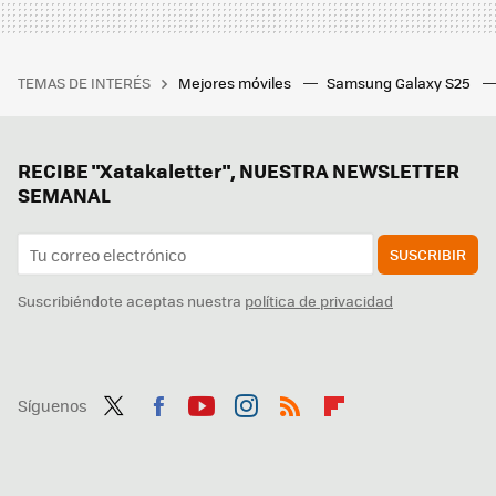
TEMAS DE INTERÉS
Mejores móviles
Samsung Galaxy S25
RECIBE "Xatakaletter", NUESTRA NEWSLETTER
SEMANAL
SUSCRIBIR
Suscribiéndote aceptas nuestra
política de privacidad
Síguenos
Twit
Fac
You
Inst
RSS
Flip
ter
ebo
tub
agr
boa