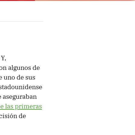
 Y,
son algunos de
e uno de sus
estadounidense
ue aseguraban
de las primeras
ecisión de