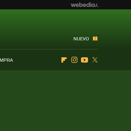
NUEVO
OMPRA
Flipboard
Instagram
Youtube
Twitter