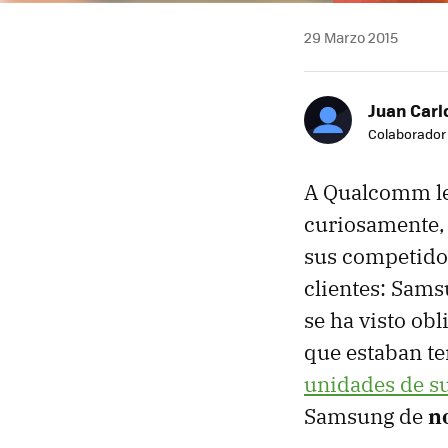
29 Marzo 2015
Juan Carl
Colaborador
A Qualcomm le 
curiosamente, 
sus competidor
clientes: Sam
se ha visto ob
que estaban t
unidades de s
Samsung de
n