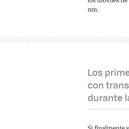
los móviles de
nm.
Los prim
con trans
durante 
Si finalmente 