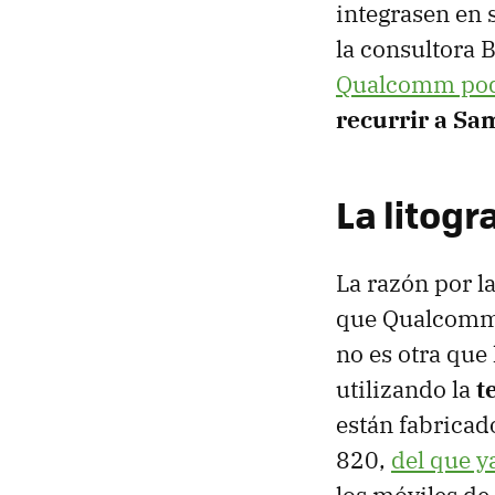
integrasen en 
la consultora 
Qualcomm pod
recurrir a S
La litogr
La razón por l
que Qualcomm 
no es otra que
utilizando la
t
están fabricad
820,
del que y