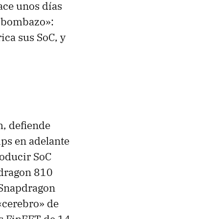
ace unos días
 «bombazo»:
ica sus SoC, y
h, defiende
ps en adelante
roducir SoC
pdragon 810
l Snapdragon
 «cerebro» de