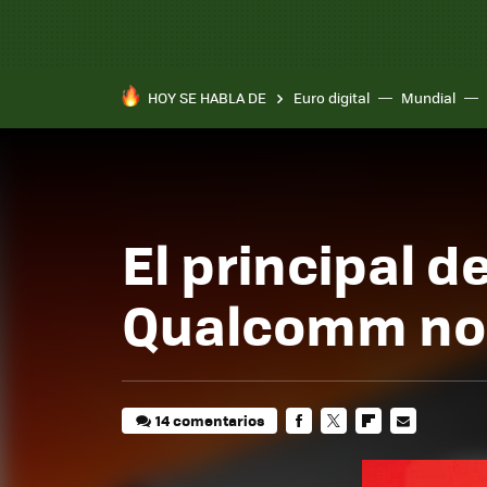
HOY SE HABLA DE
Euro digital
Mundial
El principal d
Qualcomm no 
14 comentarios
FACEBOOK
TWITTER
FLIPBOARD
E-
MAIL