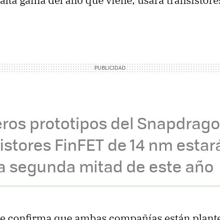
 alta gama del año que viene, usará transistor
eros prototipos del Snapdrag
istores FinFET de 14 nm estará
la segunda mitad de este año
se confirma que ambas compañías están plant