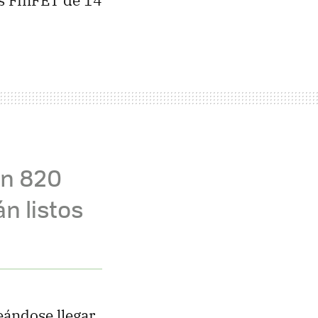
es FinFET de 14
on 820
n listos
eándose llegar