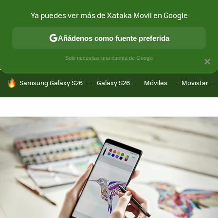
Ya puedes ver más de Xataka Movil en Google
CONECTIVIDAD
MÓVIL Y SOCIEDAD
APLICACIONES
COM
Añádenos como fuente preferida
Solo necesitas una cuenta de Google
×
HOY SE HABLA DE
Samsung Galaxy S26
Galaxy S26
Móviles
Movistar