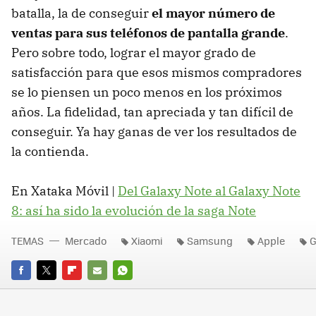
batalla, la de conseguir
el mayor número de
ventas para sus teléfonos de pantalla grande
.
Pero sobre todo, lograr el mayor grado de
satisfacción para que esos mismos compradores
se lo piensen un poco menos en los próximos
años. La fidelidad, tan apreciada y tan difícil de
conseguir. Ya hay ganas de ver los resultados de
la contienda.
En Xataka Móvil |
Del Galaxy Note al Galaxy Note
8: así ha sido la evolución de la saga Note
TEMAS
Mercado
Xiaomi
Samsung
Apple
G
FACEBOOK
TWITTER
FLIPBOARD
E-
WHATSAPP
MAIL