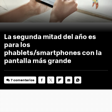
La segunda mitad del año es
para los
phablets/smartphones con la
pantalla más grande
7 comentarios
FACEBOOK
TWITTER
FLIPBOARD
E-
WHATSAPP
MAIL