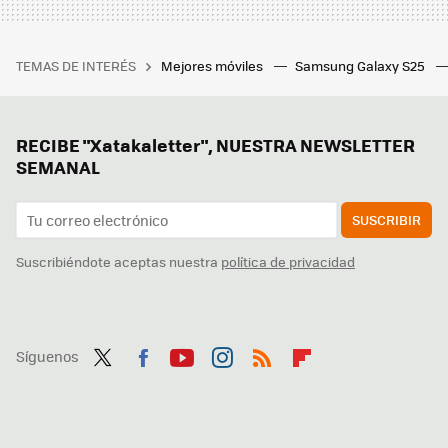
TEMAS DE INTERÉS
Mejores móviles
Samsung Galaxy S25
RECIBE "Xatakaletter", NUESTRA NEWSLETTER
SEMANAL
SUSCRIBIR
Suscribiéndote aceptas nuestra
política de privacidad
Síguenos
Twit
Fac
You
Inst
RSS
Flip
ter
ebo
tub
agr
boa