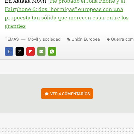
En Xataka Móvil |
He probado el Jolla Phone y el
Fairphone 6: dos "hormigas" europeas con una
propuesta tan sólida que merecen estar entre los
grandes
TEMAS
Móvil y sociedad
Unión Europea
Guerra come
FACEBOOK
TWITTER
FLIPBOARD
E-
WHATSAPP
MAIL
VER
4 COMENTARIOS