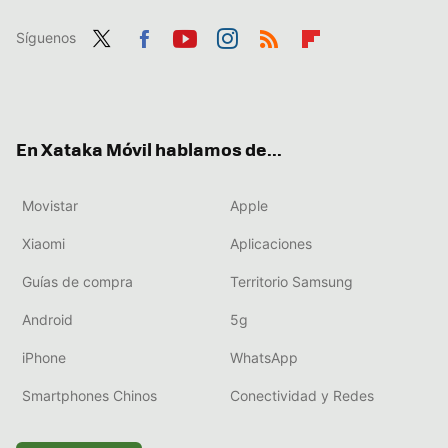
Síguenos
Twit
Fac
You
Inst
RSS
Flip
ter
ebo
tub
agr
boa
ok
e
am
rd
En Xataka Móvil hablamos de...
Movistar
Apple
Xiaomi
Aplicaciones
Guías de compra
Territorio Samsung
Android
5g
iPhone
WhatsApp
Smartphones Chinos
Conectividad y Redes