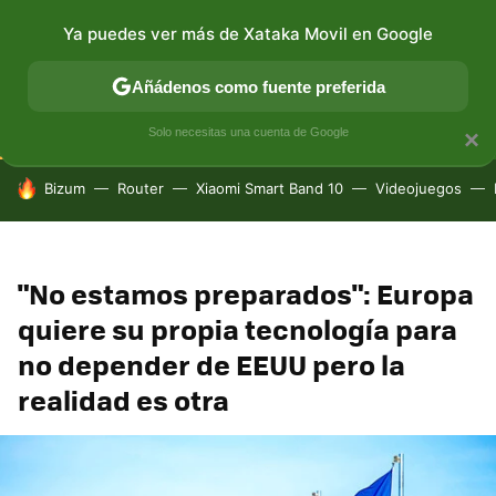
Ya puedes ver más de Xataka Movil en Google
CONECTIVIDAD
MÓVIL Y SOCIEDAD
APLICACIONES
Añádenos como fuente preferida
Solo necesitas una cuenta de Google
×
HOY SE HABLA DE
Bizum
Router
Xiaomi Smart Band 10
Videojuegos
"No estamos preparados": Europa
quiere su propia tecnología para
no depender de EEUU pero la
realidad es otra