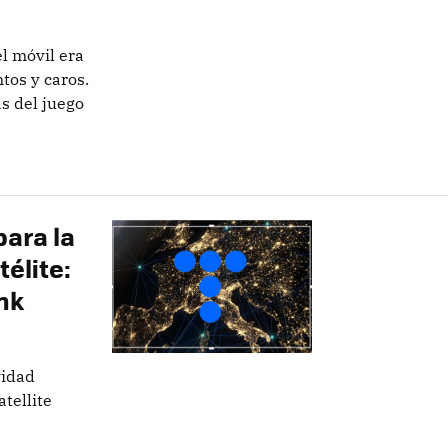
el móvil era
tos y caros.
s del juego
para la
élite:
nk
vidad
atellite