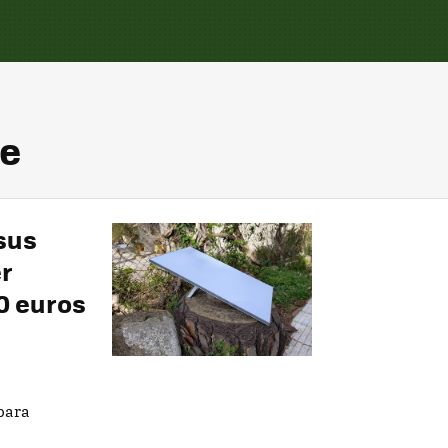
te
sus
r
10 euros
para