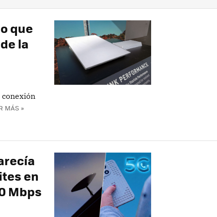
ro que
 de la
: conexión
R MÁS »
arecía
ites en
50 Mbps