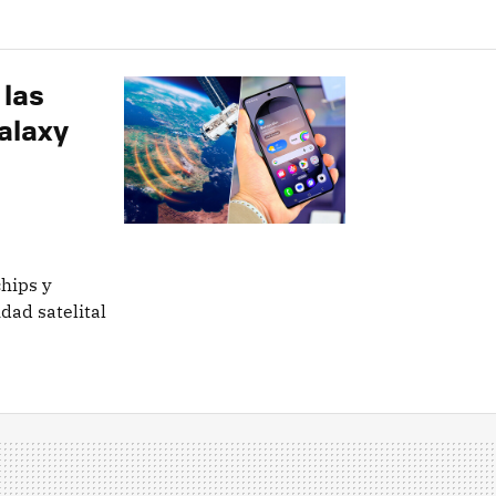
 las
Galaxy
chips y
dad satelital