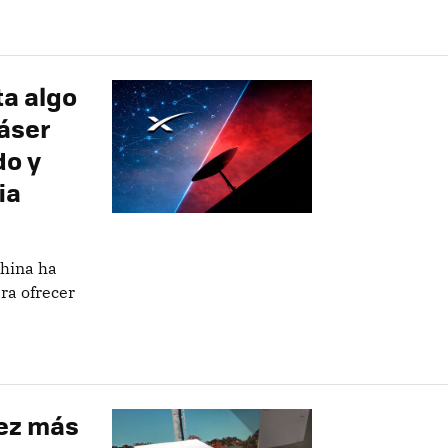
ta algo
láser
do y
ia
China ha
ra ofrecer
vez más