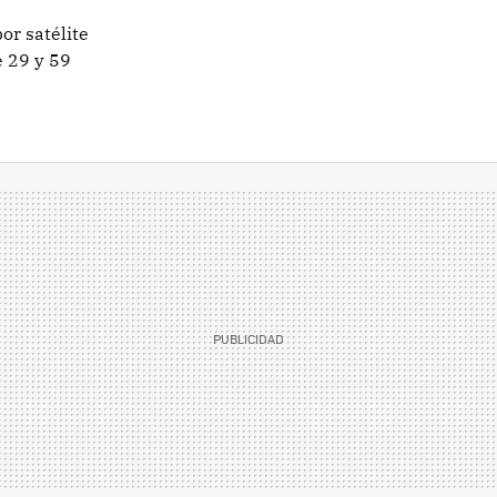
or satélite
e 29 y 59