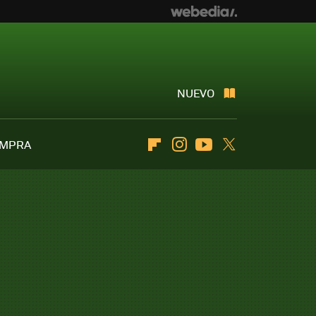
NUEVO
OMPRA
Flipboard
Instagram
Youtube
Twitter