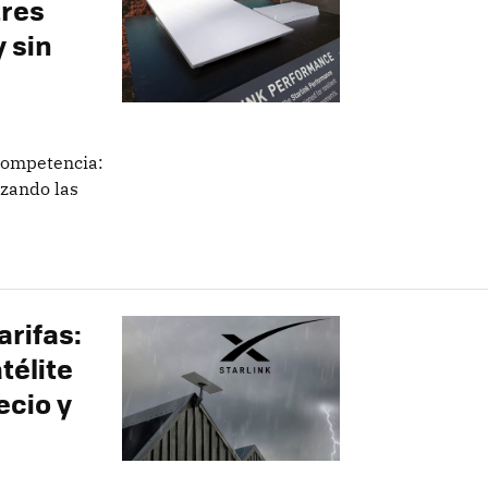
tres
 sin
 competencia:
izando las
arifas:
télite
ecio y