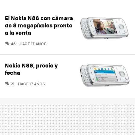
El Nokia N86 con cámara
de 8 megapíxeles pronto
a la venta
COMENTARIOS
46
HACE 17 AÑOS
Nokia N86, precio y
fecha
COMENTARIOS
21
HACE 17 AÑOS