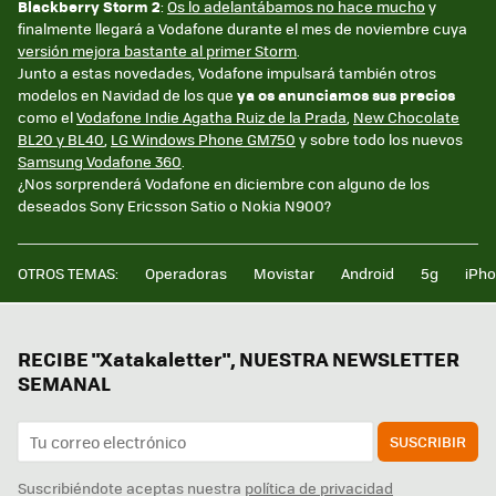
Blackberry Storm 2
:
Os lo adelantábamos no hace mucho
y
finalmente llegará a Vodafone durante el mes de noviembre cuya
versión mejora bastante al primer Storm
.
Junto a estas novedades, Vodafone impulsará también otros
modelos en Navidad de los que
ya os anunciamos sus precios
como el
Vodafone Indie Agatha Ruiz de la Prada
,
New Chocolate
BL20 y BL40
,
LG Windows Phone GM750
y sobre todo los nuevos
Samsung Vodafone 360
.
¿Nos sorprenderá Vodafone en diciembre con alguno de los
deseados Sony Ericsson Satio o Nokia N900?
OTROS TEMAS:
Operadoras
Movistar
Android
5g
iPh
RECIBE "Xatakaletter", NUESTRA NEWSLETTER
SEMANAL
SUSCRIBIR
Suscribiéndote aceptas nuestra
política de privacidad