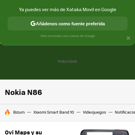
Ya puedes ver más de Xataka Movil en Google
CONECTIVIDAD
MÓVIL Y SOCIEDAD
APLICACIONES
COM
Añádenos como fuente preferida
Solo necesitas una cuenta de Google
×
Nokia N86
HOY SE HABLA DE
Bizum
Xiaomi Smart Band 10
Videojuegos
Notificaci
Ovi Maps y su