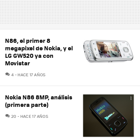
N86, el primer 8
megapixel de Nokia, y el
LG GW520 ya con
Movistar
COMENTARIOS
4
HACE 17 AÑOS
Nokia N86 8MP, análisis
(primera parte)
COMENTARIOS
20
HACE 17 AÑOS