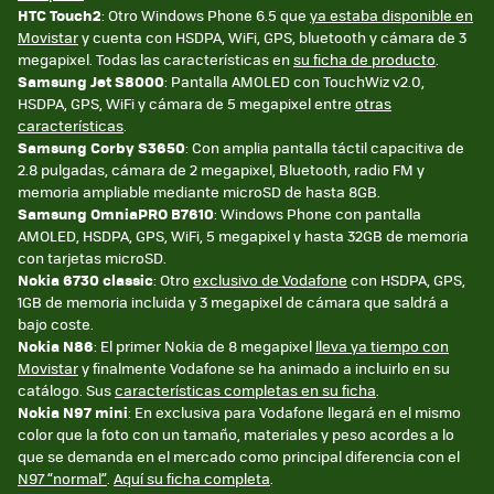
HTC Touch2
: Otro Windows Phone 6.5 que
ya estaba disponible en
Movistar
y cuenta con HSDPA, WiFi, GPS, bluetooth y cámara de 3
megapixel. Todas las características en
su ficha de producto
.
Samsung Jet S8000
: Pantalla AMOLED con TouchWiz v2.0,
HSDPA, GPS, WiFi y cámara de 5 megapixel entre
otras
características
.
Samsung Corby S3650
: Con amplia pantalla táctil capacitiva de
2.8 pulgadas, cámara de 2 megapixel, Bluetooth, radio FM y
memoria ampliable mediante microSD de hasta 8GB.
Samsung OmniaPRO B7610
: Windows Phone con pantalla
AMOLED, HSDPA, GPS, WiFi, 5 megapixel y hasta 32GB de memoria
con tarjetas microSD.
Nokia 6730 classic
: Otro
exclusivo de Vodafone
con HSDPA, GPS,
1GB de memoria incluida y 3 megapixel de cámara que saldrá a
bajo coste.
Nokia N86
: El primer Nokia de 8 megapixel
lleva ya tiempo con
Movistar
y finalmente Vodafone se ha animado a incluirlo en su
catálogo. Sus
características completas en su ficha
.
Nokia N97 mini
: En exclusiva para Vodafone llegará en el mismo
color que la foto con un tamaño, materiales y peso acordes a lo
que se demanda en el mercado como principal diferencia con el
N97 “normal”
.
Aquí su ficha completa
.