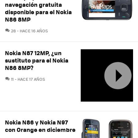
navegación gratuita
disponible para el Nokia
N86 8MP
COMENTARIOS
28
HACE 16 AÑOS
Nokia N87 12MP, ¿un
sustituto para el Nokia
N86 8MP?
COMENTARIOS
11
HACE 17 AÑOS
Nokia N86 y Nokia N97
con Orange en diciembre