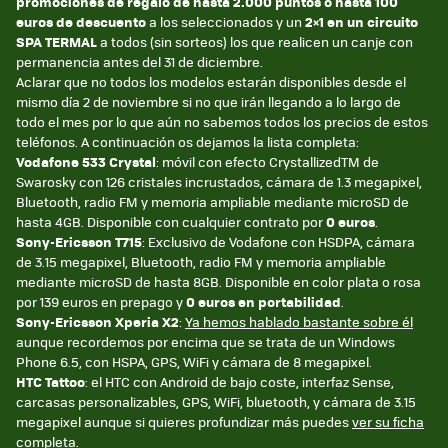
promociones de regalo de hasta 2.000 puntos o hasta 100
euros de descuento
a los seleccionados y un
2×1 en un circuito
SPA TERMAL
a todos (sin sorteos) los que realicen un canje con
permanencia antes del 31 de diciembre.
Aclarar que no todos los modelos estarán disponibles desde el
mismo día 2 de noviembre si no que irán llegando a lo largo de
todo el mes por lo que aún no sabemos todos los precios de estos
teléfonos. A continuación os dejamos la lista completa:
Vodafone 533 Crystal
: móvil con efecto CrystallizedTM de
Swarosky con 126 cristales incrustados, cámara de 1.3 megapixel,
Bluetooth, radio FM y memoria ampliable mediante microSD de
hasta 4GB. Disponible con cualquier contrato por
0 euros
.
Sony-Ericsson T715
: Exclusivo de Vodafone con HSDPA, cámara
de 3.15 megapixel, Bluetooth, radio FM y memoria ampliable
mediante microSD de hasta 8GB. Disponible en color plata o rosa
por 139 euros en prepago y
0 euros en portabilidad
.
Sony-Ericsson Xperia X2
:
Ya hemos hablado bastante sobre él
aunque recordemos por encima que se trata de un Windows
Phone 6.5, con HSPA, GPS, WiFi y cámara de 8 megapixel.
HTC Tattoo
: el HTC con Android de bajo coste, interfaz Sense,
carcasas personalizables, GPS, WiFi, bluetooth, y cámara de 3.15
megapixel aunque si quieres profundizar más puedes
ver su ficha
completa
.