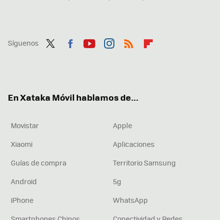
Síguenos
Twit
Fac
You
Inst
RSS
Flip
ter
ebo
tub
agr
boa
ok
e
am
rd
En Xataka Móvil hablamos de...
Movistar
Apple
Xiaomi
Aplicaciones
Guías de compra
Territorio Samsung
Android
5g
iPhone
WhatsApp
Smartphones Chinos
Conectividad y Redes