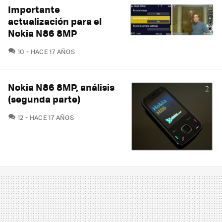
Importante
actualización para el
Nokia N86 8MP
COMENTARIOS
10
HACE 17 AÑOS
Nokia N86 8MP, análisis
(segunda parte)
COMENTARIOS
12
HACE 17 AÑOS