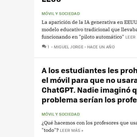
MÓVIL Y SOCIEDAD
La aparición de la IA generativa en EEU
modelo educativo tradicional que llevab
funcionando en "piloto automático"
LEER 
COMENTARIOS
1
MIGUEL JORGE
HACE UN AÑO
A los estudiantes les pro
el móvil para que no usar
ChatGPT. Nadie imaginó q
problema serían los prof
MÓVIL Y SOCIEDAD
¿Qué hacemos con los profesores que usa
"todo"?
LEER MÁS »