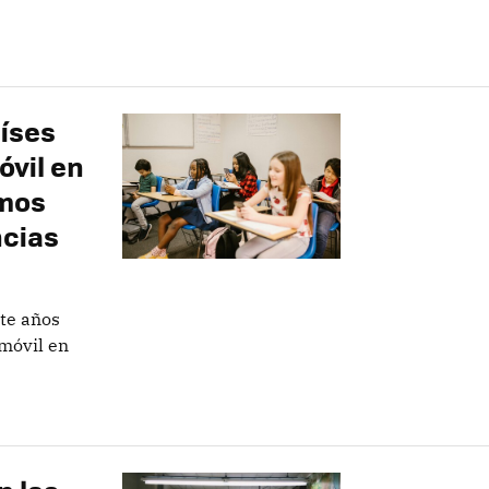
íses
óvil en
emos
ncias
nte años
 móvil en