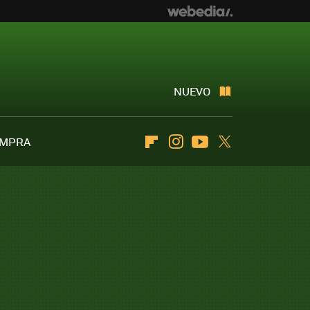
NUEVO
OMPRA
Flipboard
Instagram
Youtube
Twitter