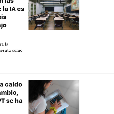
n las
la IA es
eis
jo
ra la
resenta como
ha caído
ambio,
PT se ha