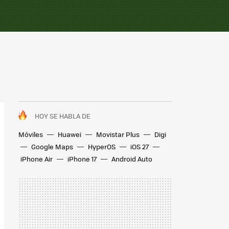
HOY SE HABLA DE
Móviles
Huawei
Movistar Plus
Digi
Google Maps
HyperOS
iOS 27
iPhone Air
iPhone 17
Android Auto