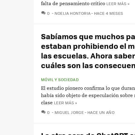
falta de pensamiento crítico
LEER MÁS »
COMENTARIOS
0
NOELIA HONTORIA
HACE 4 MESES
Sabíamos que muchos pa
estaban prohibiendo el m
las escuelas. Ahora sab
cuáles son las consecue
MÓVIL Y SOCIEDAD
El estudio pionero confirma lo que dura
había sido objeto de especulación sobre
clase
LEER MÁS »
COMENTARIOS
0
MIGUEL JORGE
HACE UN AÑO