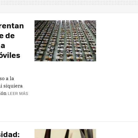
frentan
e de
ha
óviles
o a la
i siquiera
ión
LEER MÁS
sidad: