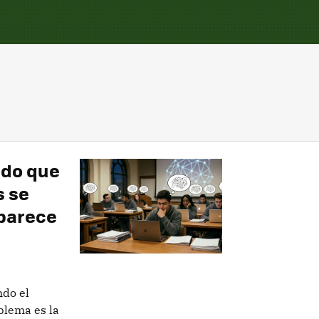
ndo que
s se
 parece
ndo el
blema es la