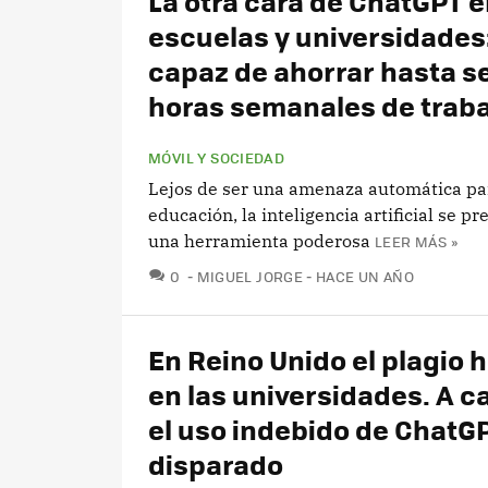
La otra cara de ChatGPT e
escuelas y universidades: 
capaz de ahorrar hasta s
horas semanales de traba
MÓVIL Y SOCIEDAD
Lejos de ser una amenaza automática pa
educación, la inteligencia artificial se p
una herramienta poderosa
LEER MÁS »
COMENTARIOS
0
MIGUEL JORGE
HACE UN AÑO
En Reino Unido el plagio 
en las universidades. A c
el uso indebido de ChatG
disparado