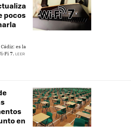
ctualiza
ue pocos
harla
Cádiz: es la
i-Fi 7.
LEER
de
as
mentos
unto en