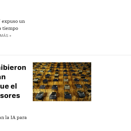
U expuso un
a tiempo
MÁS »
hibieron
an
ue el
esores
n la IA para