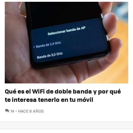
Qué es el WiFi de doble banda y por qué
te interesa tenerlo en tu móvil
COMENTARIOS
14
HACE 6 AÑOS