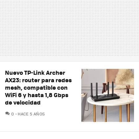
Nuevo TP-Link Archer
AX23: router para redes
mesh, compatible con
WiFi 6 y hasta 1,8 Gbps
de velocidad
COMENTARIOS
0
HACE 5 AÑOS