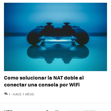
Como solucionar la NAT doble al
conectar una consola por WiFi
COMENTARIOS
1
HACE 7 AÑOS