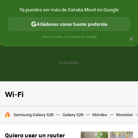
Ya puedes ver más de Xataka Movil en Google
CONECTIVIDAD
MÓVIL Y SOCIEDAD
APLICACIONES
COM
Añádenos como fuente preferida
Solo necesitas una cuenta de Google
×
Wi-Fi
HOY SE HABLA DE
Samsung Galaxy S26
Galaxy S26
Móviles
Movistar
Quiero usar un router