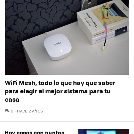
WiFi Mesh, todo lo que hay que saber
para elegir el mejor sistema para tu
casa
COMENTARIOS
0
HACE 2 AÑOS
Hay casas con puntos