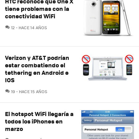
HTC reconoce que One X
tiene problemas con la
conectividad WiFi
COMENTARIOS
12
HACE 14 AÑOS
Verizon y AT&T podrían
estar combatiendo el
tethering en Android e
IOS
COMENTARIOS
19
HACE 15 AÑOS
El hotspot WiFi llegaría a
todos los iPhones en
marzo