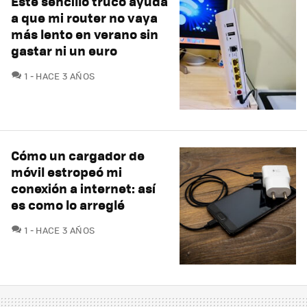
Este sencillo truco ayuda
a que mi router no vaya
más lento en verano sin
gastar ni un euro
COMENTARIOS
1
HACE 3 AÑOS
Cómo un cargador de
móvil estropeó mi
conexión a internet: así
es como lo arreglé
COMENTARIOS
1
HACE 3 AÑOS