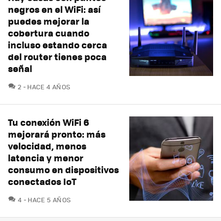
negros en el WiFi: así
puedes mejorar la
cobertura cuando
incluso estando cerca
del router tienes poca
señal
COMENTARIOS
2
HACE 4 AÑOS
Tu conexión WiFi 6
mejorará pronto: más
velocidad, menos
latencia y menor
consumo en dispositivos
conectados IoT
COMENTARIOS
4
HACE 5 AÑOS