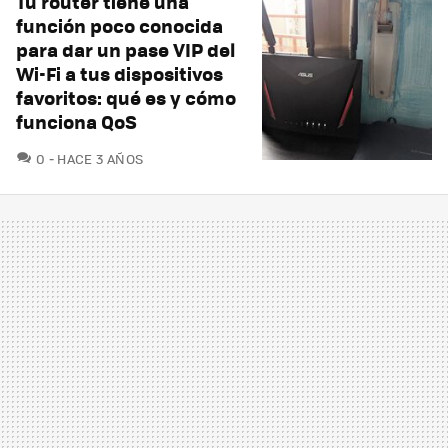
Tu router tiene una
función poco conocida
para dar un pase VIP del
Wi-Fi a tus dispositivos
favoritos: qué es y cómo
funciona QoS
COMENTARIOS
0
HACE 3 AÑOS