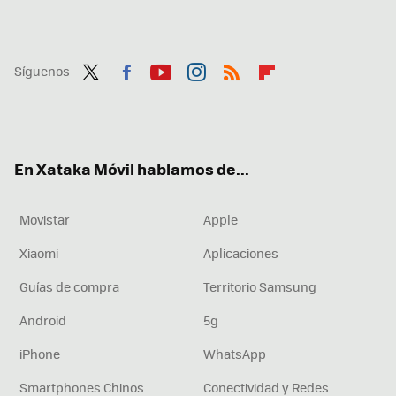
Síguenos
Twit
Fac
You
Inst
RSS
Flip
ter
ebo
tub
agr
boa
ok
e
am
rd
En Xataka Móvil hablamos de...
Movistar
Apple
Xiaomi
Aplicaciones
Guías de compra
Territorio Samsung
Android
5g
iPhone
WhatsApp
Smartphones Chinos
Conectividad y Redes