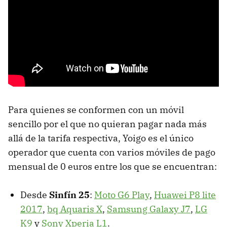
Para quienes se conformen con un móvil
sencillo por el que no quieran pagar nada más
allá de la tarifa respectiva, Yoigo es el único
operador que cuenta con varios móviles de pago
mensual de 0 euros entre los que se encuentran:
Desde
Sinfín 25
:
Moto G6 Play
,
Huawei P8 lite
2017
,
bq Aquaris X
,
Samsung Galaxy J7
,
LG
K9
y
Sony Xperia L1
.