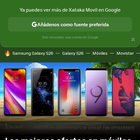
Ya puedes ver más de Xataka Movil en Google
MENÚ
NUEVO
Añádenos como fuente preferida
CONECTIVIDAD
MÓVIL Y SOCIEDAD
APLICACIONES
COM
Solo necesitas una cuenta de Google
×
HOY SE HABLA DE
Samsung Galaxy S26
Galaxy S26
Móviles
Movistar