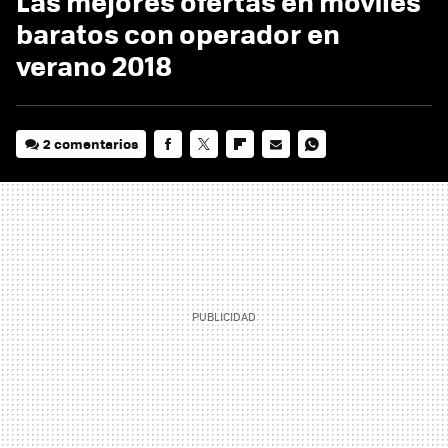
Las mejores ofertas en móviles
baratos con operador en
verano 2018
2 comentarios
FACEBOOK
TWITTER
FLIPBOARD
E-
WHATSAPP
MAIL