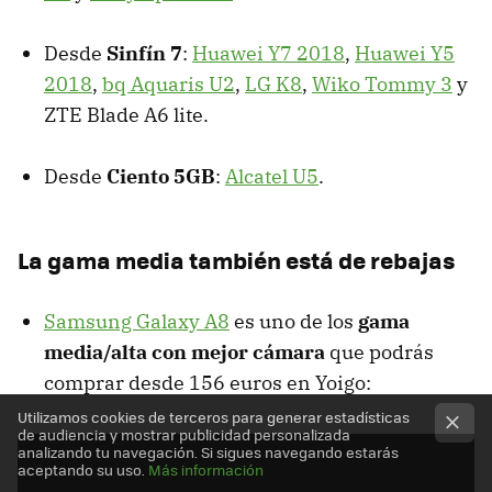
Desde
Sinfín 7
:
Huawei Y7 2018
,
Huawei Y5
2018
,
bq Aquaris U2
,
LG K8
,
Wiko Tommy 3
y
ZTE Blade A6 lite.
Desde
Ciento 5GB
:
Alcatel U5
.
La gama media también está de rebajas
Samsung Galaxy A8
es uno de los
gama
media/alta con mejor cámara
que podrás
comprar desde 156 euros en Yoigo:
Utilizamos cookies de terceros para generar estadísticas
de audiencia y mostrar publicidad personalizada
analizando tu navegación. Si sigues navegando estarás
aceptando su uso.
Más información