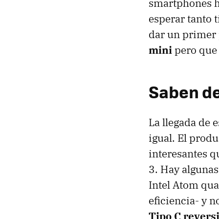
smartphones ha
esperar tanto 
dar un primer 
mini
pero que 
Saben de
La llegada de e
igual. El prod
interesantes q
3. Hay algunas
Intel Atom qua
eficiencia- y 
Tipo C revers