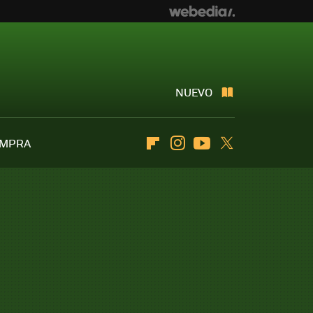
NUEVO
OMPRA
Flipboard
Instagram
Youtube
Twitter