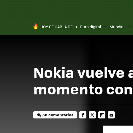
HOY SE HABLA DE
Euro digital
Mundial
Nokia vuelve
momento con 
36 comentarios
FACEBOOK
TWITTER
FLIPBOARD
E-
MAIL