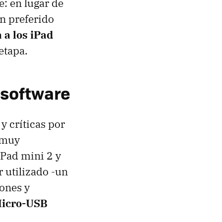
: en lugar de
an preferido
 a los iPad
etapa.
 software
y críticas por
 muy
iPad mini 2 y
 utilizado -un
ones y
Micro-USB