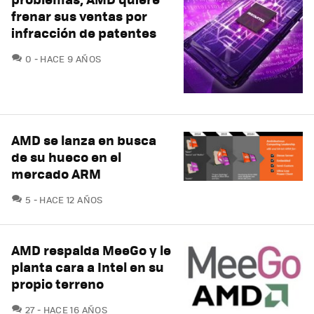
frenar sus ventas por
infracción de patentes
COMENTARIOS
0
HACE 9 AÑOS
AMD se lanza en busca
de su hueco en el
mercado ARM
COMENTARIOS
5
HACE 12 AÑOS
AMD respalda MeeGo y le
planta cara a Intel en su
propio terreno
COMENTARIOS
27
HACE 16 AÑOS