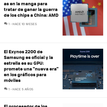
as en la manga para
tratar de ganar la guerra
de los chips a China: AMD
COMENTARIOS
1
HACE 10 MESES
El Exynos 2200 de
Samsung es oficial y la
estrella es su GPU:
promete una "nueva era"
en los gráficos para
móviles
COMENTARIOS
1
HACE 5 AÑOS
El procesador de los