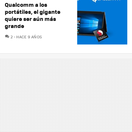
Qualcomm a los
portátiles, el gigante
quiere ser aún más
grande
COMENTARIOS
2
HACE 9 AÑOS