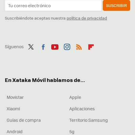
SUSCRIBIR
Suscribiéndote aceptas nuestra
política de privacidad
Síguenos
Twit
Fac
You
Inst
RSS
Flip
ter
ebo
tub
agr
boa
ok
e
am
rd
En Xataka Móvil hablamos de...
Movistar
Apple
Xiaomi
Aplicaciones
Guías de compra
Territorio Samsung
Android
5g