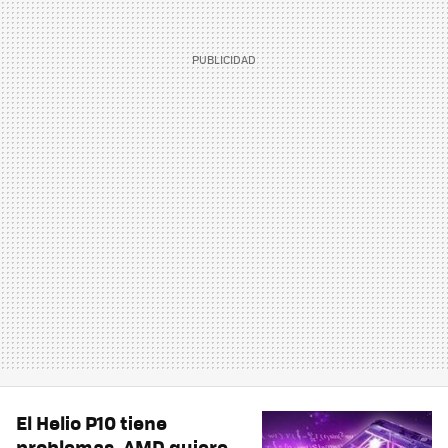
El Helio P10 tiene
problemas, AMD quiere