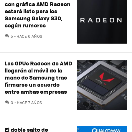
con gráfica AMD Radeon
estará listo para los
Samsung Galaxy S30,
según rumores
COMENTARIOS
5
HACE 6 AÑOS
Las GPUs Radeon de AMD
llegarán al móvil de la
mano de Samsung tras
firmarse un acuerdo
entre ambas empresas
COMENTARIOS
0
HACE 7 AÑOS
El doble salto de