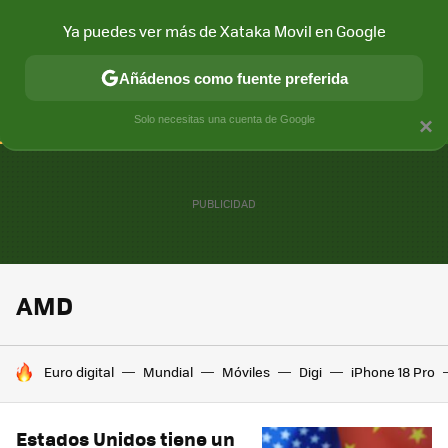
Ya puedes ver más de Xataka Movil en Google
CONECTIVIDAD
MÓVIL Y SOCIEDAD
APLICACIONES
COM
Añádenos como fuente preferida
Solo necesitas una cuenta de Google
×
AMD
HOY SE HABLA DE
Euro digital
Mundial
Móviles
Digi
iPhone 18 Pro
Estados Unidos tiene un