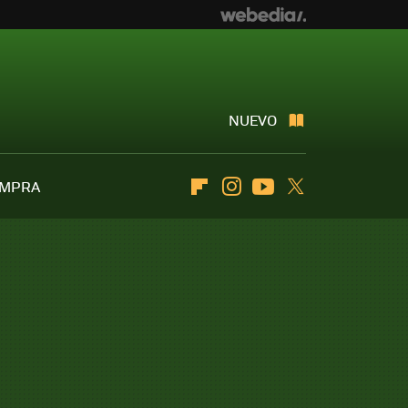
NUEVO
OMPRA
Flipboard
Instagram
Youtube
Twitter