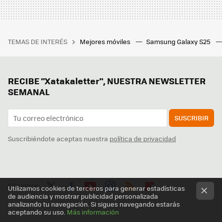
TEMAS DE INTERÉS
Mejores móviles
Samsung Galaxy S25
RECIBE "Xatakaletter", NUESTRA NEWSLETTER
SEMANAL
SUSCRIBIR
Suscribiéndote aceptas nuestra
política de privacidad
Síguenos
Utilizamos cookies de terceros para generar estadísticas
de audiencia y mostrar publicidad personalizada
Twit
Fac
You
Inst
RSS
Flip
analizando tu navegación. Si sigues navegando estarás
aceptando su uso.
Más información
ter
ebo
tub
agr
boa