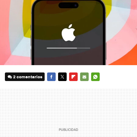
2 comentarios
FACEBOOK
TWITTER
FLIPBOARD
E-
WHATSAPP
MAIL