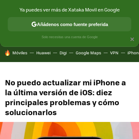
Ya puedes ver más de Xataka Movil en Google
MENÚ
NUEVO
Añádenos como fuente preferida
CONECTIVIDAD
MÓVIL Y SOCIEDAD
APLICACIONES
COM
Solo necesitas una cuenta de Google
×
HOY SE HABLA DE
Móviles
Huawei
Digi
Google Maps
VPN
iPhon
No puedo actualizar mi iPhone a
la última versión de iOS: diez
principales problemas y cómo
solucionarlos