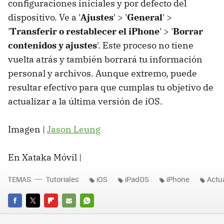
configuraciones iniciales y por defecto del
dispositivo. Ve a '
Ajustes
' > '
General
' >
'
Transferir o restablecer el iPhone
' > '
Borrar
contenidos y ajustes
'. Este proceso no tiene
vuelta atrás y también borrará tu información
personal y archivos. Aunque extremo, puede
resultar efectivo para que cumplas tu objetivo de
actualizar a la última versión de iOS.
Imagen |
Jason Leung
En Xataka Móvil |
TEMAS
Tutoriales
iOS
iPadOS
iPhone
Actua
FACEBOOK
TWITTER
FLIPBOARD
E-
WHATSAPP