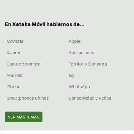
ter
ebo
tub
agr
boa
ok
e
am
rd
En Xataka Móvil hablamos de...
Movistar
Apple
Xiaomi
Aplicaciones
Guías de compra
Territorio Samsung
Android
5g
iPhone
WhatsApp
Smartphones Chinos
Conectividad y Redes
VER MÁS TEMAS