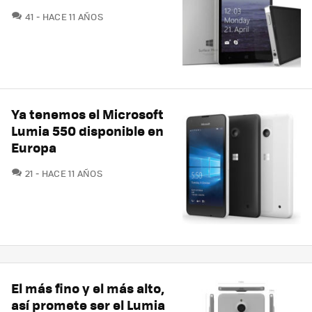
COMENTARIOS
41
HACE 11 AÑOS
Ya tenemos el Microsoft
Lumia 550 disponible en
Europa
COMENTARIOS
21
HACE 11 AÑOS
El más fino y el más alto,
así promete ser el Lumia