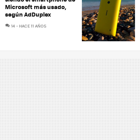
Microsoft más usado,
según AdDuplex
COMENTARIOS
14
HACE 11 AÑOS