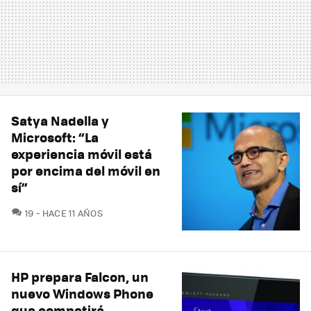
Satya Nadella y
Microsoft: “La
experiencia móvil está
por encima del móvil en
sí”
COMENTARIOS
19
HACE 11 AÑOS
HP prepara Falcon, un
nuevo Windows Phone
que competirá