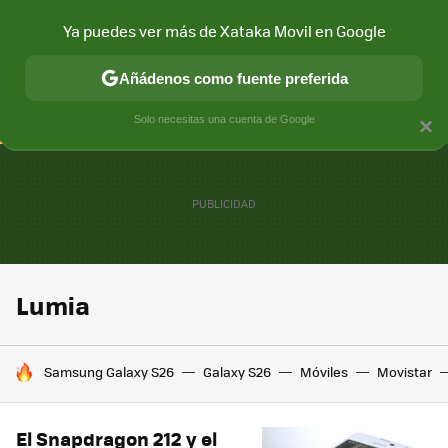
Ya puedes ver más de Xataka Movil en Google
CONECTIVIDAD
MÓVIL Y SOCIEDAD
APLICACIONES
COM
Añádenos como fuente preferida
Solo necesitas una cuenta de Google
×
Lumia
HOY SE HABLA DE
Samsung Galaxy S26
Galaxy S26
Móviles
Movistar
El Snapdragon 212 y el