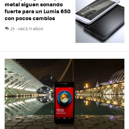
metal siguen sonando
fuerte para un Lumia 650
con pocos cambios
COMENTARIOS
23
HACE 11 AÑOS