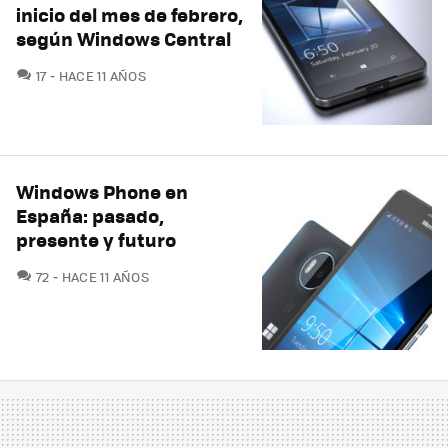
inicio del mes de febrero,
según Windows Central
COMENTARIOS
17
HACE 11 AÑOS
Windows Phone en
España: pasado,
presente y futuro
COMENTARIOS
72
HACE 11 AÑOS