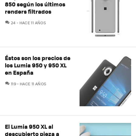
850 según los últimos
renders filtrados
COMENTARIOS
24
HACE 11 AÑOS
Éstos son los precios de
los Lumia 950 y 950 XL
en España
COMENTARIOS
119
HACE 11 AÑOS
El Lumia 950 XL al
descubierto pieza a