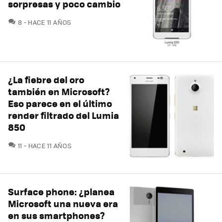
sorpresas y poco cambio
COMENTARIOS
8
HACE 11 AÑOS
¿La fiebre del oro
también en Microsoft?
Eso parece en el último
render filtrado del Lumia
850
COMENTARIOS
11
HACE 11 AÑOS
Surface phone: ¿planea
Microsoft una nueva era
en sus smartphones?