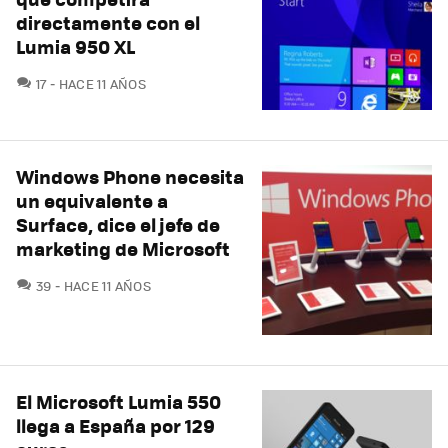
directamente con el
Lumia 950 XL
COMENTARIOS
17
HACE 11 AÑOS
Windows Phone necesita
un equivalente a
Surface, dice el jefe de
marketing de Microsoft
COMENTARIOS
39
HACE 11 AÑOS
El Microsoft Lumia 550
llega a España por 129