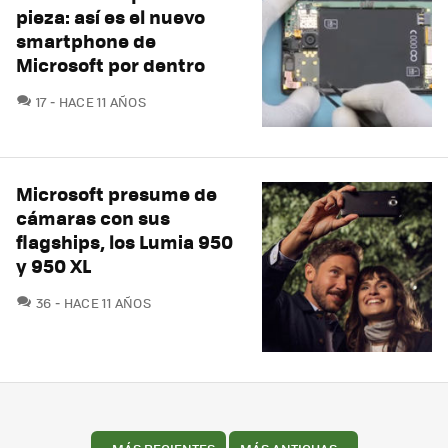
pieza: así es el nuevo
smartphone de
Microsoft por dentro
COMENTARIOS
17
HACE 11 AÑOS
Microsoft presume de
cámaras con sus
flagships, los Lumia 950
y 950 XL
COMENTARIOS
36
HACE 11 AÑOS