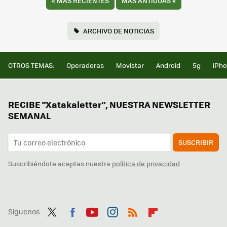
«
MÁS RECIENTES
MÁS ANTIGUAS
»
ARCHIVO DE NOTICIAS
OTROS TEMAS:
Operadoras
Movistar
Android
5g
iPh
RECIBE "Xatakaletter", NUESTRA NEWSLETTER
SEMANAL
SUSCRIBIR
Suscribiéndote aceptas nuestra
política de privacidad
Síguenos
Twit
Fac
You
Inst
RSS
Flip