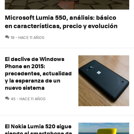
Microsoft Lumia 550, análisis: básico
en características, precio y evolución
COMENTARIOS
18
HACE 11 AÑOS
El declive de Windows
Phone en 2015:
precedentes, actualidad
y la esperanza de un
nuevo sistema
COMENTARIOS
45
HACE 11 AÑOS
El Nokia Lumia 520 sigue
siendo el smartphone de