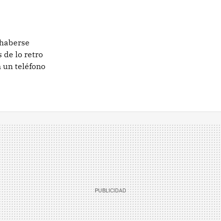
 haberse
 de lo retro
 un teléfono