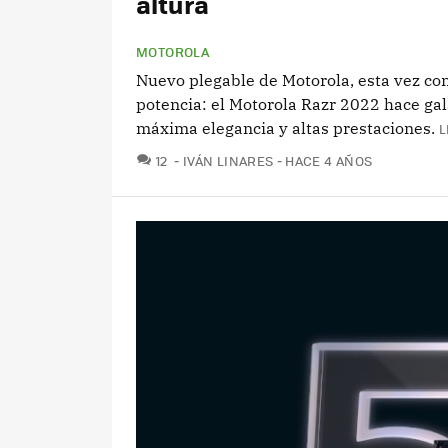
altura
MOTOROLA
Nuevo plegable de Motorola, esta vez co
potencia: el Motorola Razr 2022 hace gal
máxima elegancia y altas prestaciones.
L
COMENTARIOS
12
IVÁN LINARES
HACE 4 AÑOS