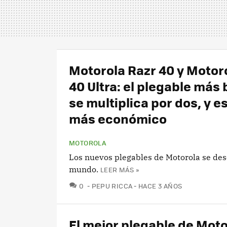
Motorola Razr 40 y Motor
40 Ultra: el plegable más 
se multiplica por dos, y e
más económico
MOTOROLA
Los nuevos plegables de Motorola se des
mundo.
LEER MÁS »
COMENTARIOS
0
PEPU RICCA
HACE 3 AÑOS
El mejor plegable de Moto