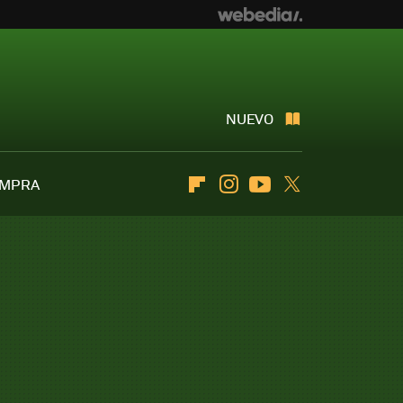
NUEVO
OMPRA
Flipboard
Instagram
Youtube
Twitter