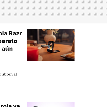
ola Razr
barato
s aún
cubren al
rola ya