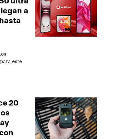
50 ultra
llegan a
 hasta
los
para este
ce 20
nos
hay
 con