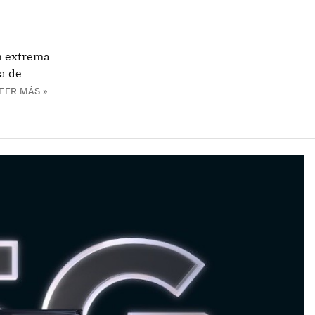
n extrema
a de
EER MÁS »