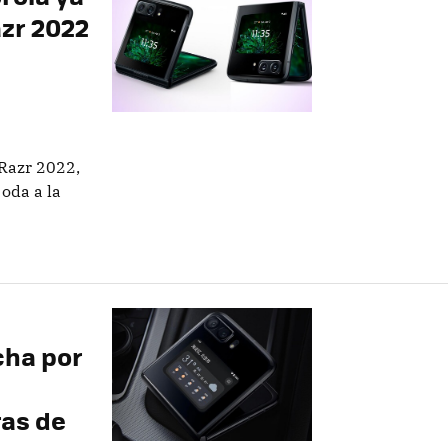
azr 2022
 Razr 2022,
 oda a la
cha por
as de