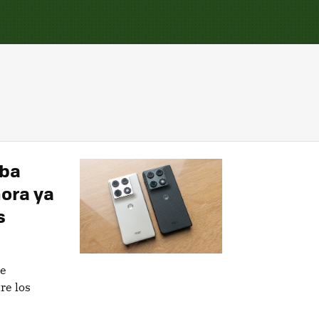
aba
hora ya
s
 e
re los