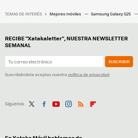
TEMAS DE INTERÉS
Mejores móviles
Samsung Galaxy S25
RECIBE "Xatakaletter", NUESTRA NEWSLETTER
SEMANAL
SUSCRIBIR
Suscribiéndote aceptas nuestra
política de privacidad
Síguenos
Twit
Fac
You
Inst
RSS
Flip
ter
ebo
tub
agr
boa
ok
e
am
rd
En Xataka Móvil hablamos de...