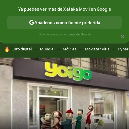
Ya puedes ver más de Xataka Movil en Google
CONECTIVIDAD
MÓVIL Y SOCIEDAD
APLICACIONES
COM
Añádenos como fuente preferida
Solo necesitas una cuenta de Google
×
HOY SE HABLA DE
Euro digital
Mundial
Móviles
Movistar Plus
Hyper