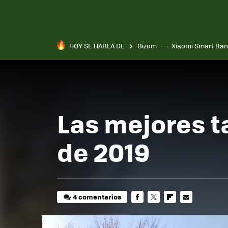
HOY SE HABLA DE
Bizum
Xiaomi Smart Ban
Las mejores ta
de 2019
4 comentarios
FACEBOOK
TWITTER
FLIPBOARD
E-
MAIL