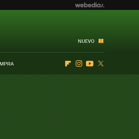
NUEVO
OMPRA
Flipboard
Instagram
Youtube
Twitter