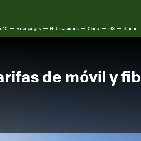
d 10
Videojuegos
Notificaciones
China
iOS
iPhone
rifas de móvil y f