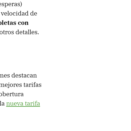
esperas)
 velocidad de
letas con
tros detalles.
 mes destacan
mejores tarifas
cobertura
 la
nueva tarifa