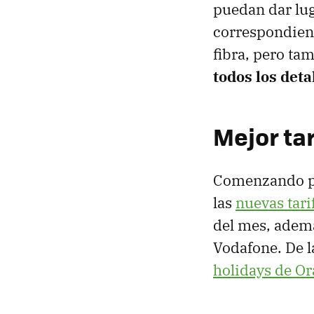
puedan dar lug
correspondient
fibra, pero ta
todos los deta
Mejor tar
Comenzando por
las
nuevas tari
del mes, ademá
Vodafone. De l
holidays de O