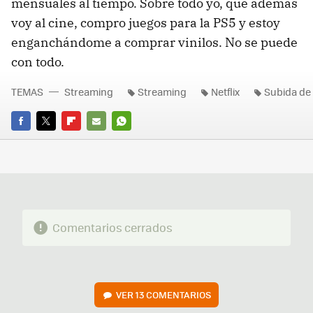
mensuales al tiempo. Sobre todo yo, que además
voy al cine, compro juegos para la PS5 y estoy
enganchándome a comprar vinilos. No se puede
con todo.
TEMAS
Streaming
Streaming
Netflix
Subida de 
FACEBOOK
TWITTER
FLIPBOARD
E-
WHATSAPP
MAIL
Comentarios cerrados
VER
13 COMENTARIOS