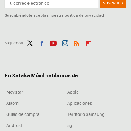
SUSCRIBIR
Suscribiéndote aceptas nuestra
política de privacidad
Síguenos
Twit
Fac
You
Inst
RSS
Flip
ter
ebo
tub
agr
boa
ok
e
am
rd
En Xataka Móvil hablamos de...
Movistar
Apple
Xiaomi
Aplicaciones
Guías de compra
Territorio Samsung
Android
5g