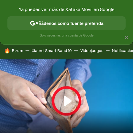
Ya puedes ver más de Xataka Movil en Google
MENÚ
NUEVO
Añádenos como fuente preferida
CONECTIVIDAD
MÓVIL Y SOCIEDAD
APLICACIONES
COM
Solo necesitas una cuenta de Google
×
HOY SE HABLA DE
Bizum
Xiaomi Smart Band 10
Videojuegos
Notificaci