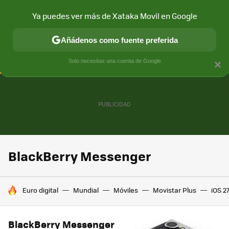
Ya puedes ver más de Xataka Movil en Google
CONECTIVIDAD
MÓVIL Y SOCIEDAD
APLICACIONES
COM
Añádenos como fuente preferida
Solo necesitas una cuenta de Google
×
BlackBerry Messenger
HOY SE HABLA DE
Euro digital
Mundial
Móviles
Movistar Plus
iOS 2
BlackBerry Messenger