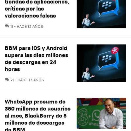
tiendas de aplicaciones,
críticas por las
valoraciones falsas
COMENTARIOS
11
HACE 13 AÑOS
BBM para iOS y Android
supera las diez millones
de descargas en 24
horas
COMENTARIOS
21
HACE 13 AÑOS
WhatsApp presume de
350 millones de usuarios
al mes, BlackBerry de 5
millones de descargas
de BBM