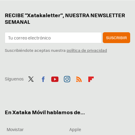
RECIBE "Xatakaletter", NUESTRA NEWSLETTER
SEMANAL
SUSCRIBIR
Suscribiéndote aceptas nuestra
política de privacidad
Síguenos
Twit
Fac
You
Inst
RSS
Flip
ter
ebo
tub
agr
boa
ok
e
am
rd
En Xataka Móvil hablamos de...
Movistar
Apple