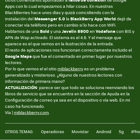
Apps con lo cual empezamos a hilar cosas. En nuestras
BlackBerries hace unos días y quizá coincidiendo con la
instalación del
Messenger 5.0
la
BlackBerry App World
dejó de
conectar vía teléfono pero en cambio sí lo hace con WiFi.
Hablamos de una
Bold
y una
Javelin 8900
en
Vodafone
con BIS y
APN de Wap activado. El sistema es el 4.6. Y el mensaje que
aparece es el que vemos en la ilustración de la entrada.
El resto de aplicaciones nos funcionan correctamente incluido el
Google Maps
que fue el comentado en primer lugar por nuestros
lectores.
Por lo que vemos el el sitio
miblackberry
es un problema
generalizado y misterioso. ¿Alguno de nuestros lectores con
información de primera mano?
ACTUALIZACIÓN
: parece ser que todo se soluciona reenviando los
libros de servicio que se encuentra en la sección de Ayuda en la
Configuración de correo ya sea en el dispositivo o vía web. En mi
caso ha funcionado.
Vía |
miblackberry.com
.
OTROS TEMAS:
Operadoras
Movistar
Android
5g
iPh