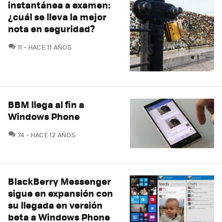
instantánea a examen:
¿cuál se lleva la mejor
nota en seguridad?
COMENTARIOS
11
HACE 11 AÑOS
BBM llega al fin a
Windows Phone
COMENTARIOS
74
HACE 12 AÑOS
BlackBerry Messenger
sigue en expansión con
su llegada en versión
beta a Windows Phone