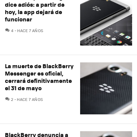
dice adiós: a partir de
hoy, la app dejará de
funcionar
COMENTARIOS
4
HACE 7 AÑOS
La muerte de BlackBerry
Messenger es oficial,
cerrará definitivamente
el 31 de mayo
COMENTARIOS
2
HACE 7 AÑOS
BlackBerry denuncia a