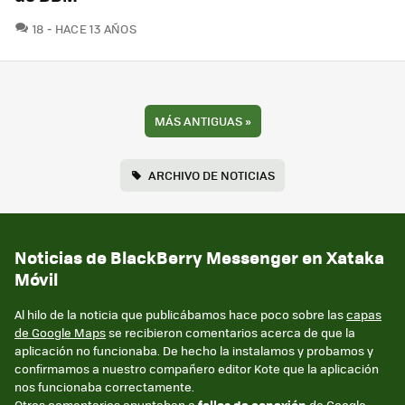
COMENTARIOS
18
HACE 13 AÑOS
MÁS ANTIGUAS
»
ARCHIVO DE NOTICIAS
Noticias de BlackBerry Messenger en Xataka
Móvil
Al hilo de la noticia que publicábamos hace poco sobre las
capas
de Google Maps
se recibieron comentarios acerca de que la
aplicación no funcionaba. De hecho la instalamos y probamos y
confirmamos a nuestro compañero editor Kote que la aplicación
nos funcionaba correctamente.
Otros comentarios apuntaban a
fallos de conexión
de Google