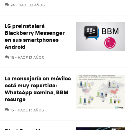
COMENTARIOS
24
HACE 12 AÑOS
LG preinstalará
Blackberry Messenger
en sus smartphones
Android
COMENTARIOS
16
HACE 13 AÑOS
La mensajería en móviles
está muy repartida:
WhatsApp domina, BBM
resurge
COMENTARIOS
15
HACE 13 AÑOS