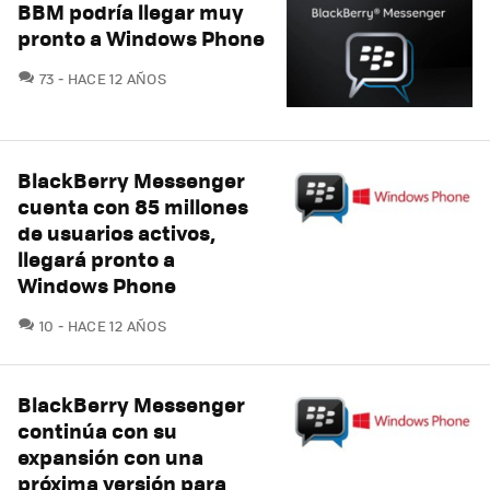
BBM podría llegar muy
pronto a Windows Phone
COMENTARIOS
73
HACE 12 AÑOS
BlackBerry Messenger
cuenta con 85 millones
de usuarios activos,
llegará pronto a
Windows Phone
COMENTARIOS
10
HACE 12 AÑOS
BlackBerry Messenger
continúa con su
expansión con una
próxima versión para