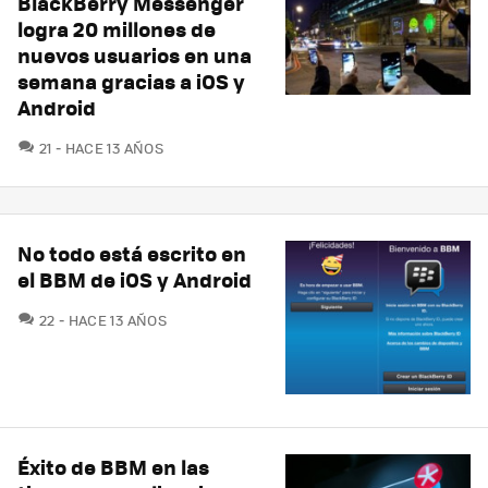
BlackBerry Messenger
logra 20 millones de
nuevos usuarios en una
semana gracias a iOS y
Android
COMENTARIOS
21
HACE 13 AÑOS
No todo está escrito en
el BBM de iOS y Android
COMENTARIOS
22
HACE 13 AÑOS
Éxito de BBM en las