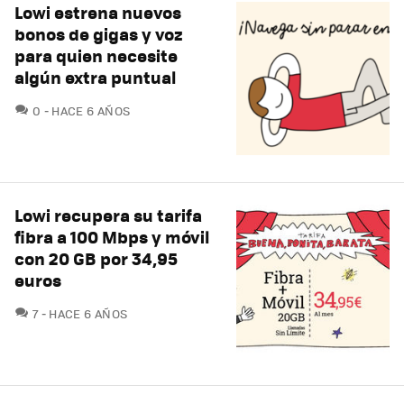
Lowi estrena nuevos
bonos de gigas y voz
para quien necesite
algún extra puntual
COMENTARIOS
0
HACE 6 AÑOS
Lowi recupera su tarifa
fibra a 100 Mbps y móvil
con 20 GB por 34,95
euros
COMENTARIOS
7
HACE 6 AÑOS