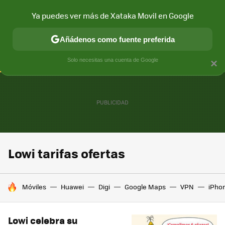
Ya puedes ver más de Xataka Movil en Google
CONECTIVIDAD
MÓVIL Y SOCIEDAD
APLICACIONES
COM
Añádenos como fuente preferida
Solo necesitas una cuenta de Google
×
Lowi tarifas ofertas
HOY SE HABLA DE
Móviles
Huawei
Digi
Google Maps
VPN
iPhon
Lowi celebra su