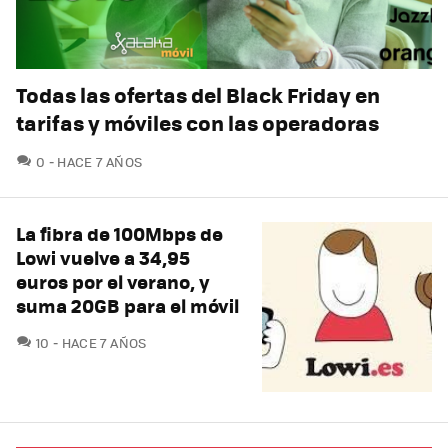
Todas las ofertas del Black Friday en
tarifas y móviles con las operadoras
COMENTARIOS
0
HACE 7 AÑOS
La fibra de 100Mbps de
Lowi vuelve a 34,95
euros por el verano, y
suma 20GB para el móvil
COMENTARIOS
10
HACE 7 AÑOS