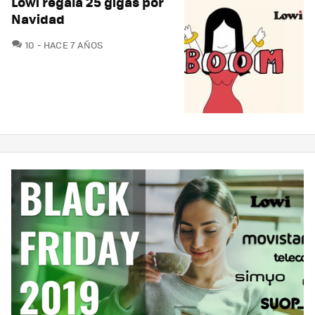
Lowi regala 25 gigas por
Navidad
COMENTARIOS
10
HACE 7 AÑOS