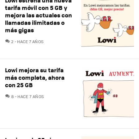
Lowi estrena una nueva
tarifa móvil con 5 GB y
mejora las actuales con
llamadas ilimitadas o
más gigas
COMENTARIOS
2
HACE 7 AÑOS
Lowi mejora su tarifa
más completa, ahora
con 25 GB
COMENTARIOS
8
HACE 7 AÑOS