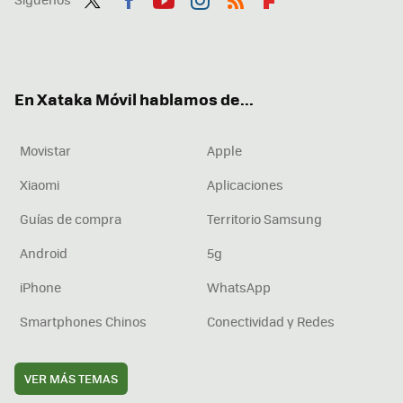
Twit
Fac
You
Inst
RSS
Flip
ter
ebo
tub
agr
boa
ok
e
am
rd
En Xataka Móvil hablamos de...
Movistar
Apple
Xiaomi
Aplicaciones
Guías de compra
Territorio Samsung
Android
5g
iPhone
WhatsApp
Smartphones Chinos
Conectividad y Redes
VER MÁS TEMAS