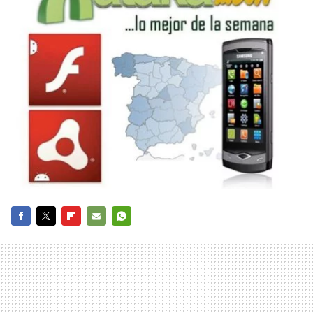
FACEBOOK
TWITTER
FLIPBOARD
E-
WHATSAPP
MAIL