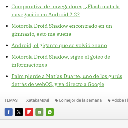
Comparativa de navegadores, ¿Flash mata la
navegación en Android 2.2?
Motorola Droid Shadow encontrado en un
gimnasio, esto me suena
Android, el gigante que se volvió enano
Motorola Droid Shadow, sigue el goteo de
informaciones
Palm pierde a Matías Duarte, uno de los gurús
detrás de webOS, y va directo a Google
TEMAS
XatakaMovil
Lo mejor de la semana
Adobe F
FACEBOOK
TWITTER
FLIPBOARD
E-
WHATSAPP
MAIL