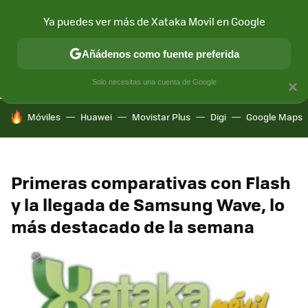
Ya puedes ver más de Xataka Movil en Google
CONECTIVIDAD
MÓVIL Y SOCIEDAD
APLICACIONES
COM
Añádenos como fuente preferida
Solo necesitas una cuenta de Google
×
HOY SE HABLA DE
Móviles
Huawei
Movistar Plus
Digi
Google Maps
Primeras comparativas con Flash
y la llegada de Samsung Wave, lo
más destacado de la semana