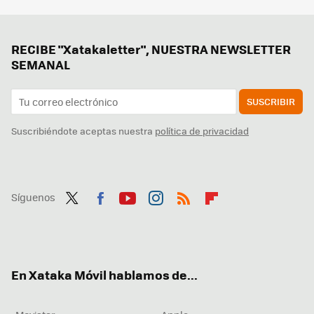
RECIBE "Xatakaletter", NUESTRA NEWSLETTER
SEMANAL
SUSCRIBIR
Suscribiéndote aceptas nuestra
política de privacidad
Síguenos
Twit
Fac
You
Inst
RSS
Flip
ter
ebo
tub
agr
boa
ok
e
am
rd
En Xataka Móvil hablamos de...