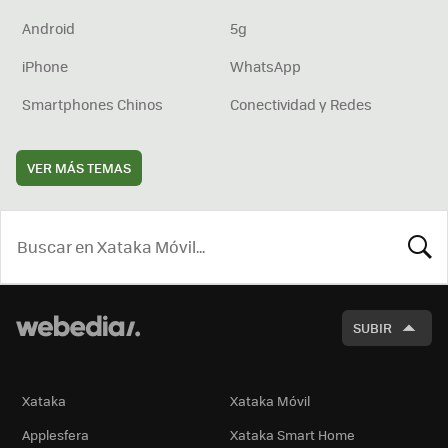
Android
5g
iPhone
WhatsApp
Smartphones Chinos
Conectividad y Redes
VER MÁS TEMAS
BUSCA
SUBIR
Xataka
Xataka Móvil
Applesfera
Xataka Smart Home