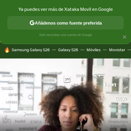
Ya puedes ver más de Xataka Movil en Google
CONECTIVIDAD
MÓVIL Y SOCIEDAD
APLICACIONES
COM
Añádenos como fuente preferida
Solo necesitas una cuenta de Google
×
HOY SE HABLA DE
Samsung Galaxy S26
Galaxy S26
Móviles
Movistar