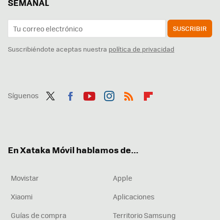
SEMANAL
SUSCRIBIR
Suscribiéndote aceptas nuestra
política de privacidad
Síguenos
Twit
Fac
You
Inst
RSS
Flip
ter
ebo
tub
agr
boa
ok
e
am
rd
En Xataka Móvil hablamos de...
Movistar
Apple
Xiaomi
Aplicaciones
Guías de compra
Territorio Samsung