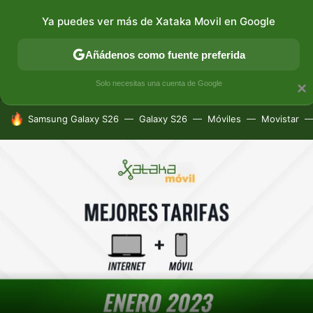
Ya puedes ver más de Xataka Movil en Google
MENÚ
NUEVO
Añádenos como fuente preferida
CONECTIVIDAD
MÓVIL Y SOCIEDAD
APLICACIONES
Solo necesitas una cuenta de Google
×
HOY SE HABLA DE
Samsung Galaxy S26
Galaxy S26
Móviles
Movistar