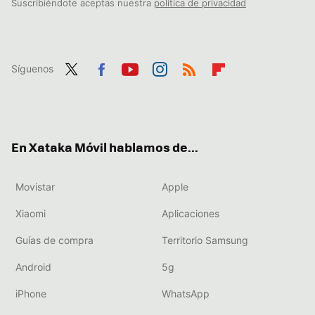
Suscribiéndote aceptas nuestra
política de privacidad
Síguenos
Twit
Fac
You
Inst
RSS
Flip
ter
ebo
tub
agr
boa
ok
e
am
rd
En Xataka Móvil hablamos de...
Movistar
Apple
Xiaomi
Aplicaciones
Guías de compra
Territorio Samsung
Android
5g
iPhone
WhatsApp