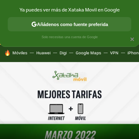
Ya puedes ver más de Xataka Movil en Google
CONECTIVIDAD
MÓVIL Y SOCIEDAD
APLICACIONES
COM
Añádenos como fuente preferida
Solo necesitas una cuenta de Google
×
HOY SE HABLA DE
Móviles
Huawei
Digi
Google Maps
VPN
iPhon