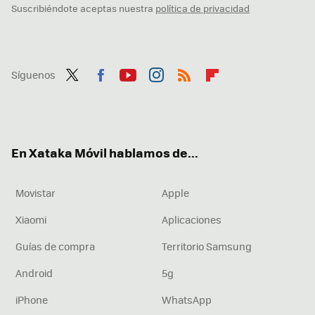
Suscribiéndote aceptas nuestra
política de privacidad
Síguenos
Twit
Fac
You
Inst
RSS
Flip
ter
ebo
tub
agr
boa
ok
e
am
rd
En Xataka Móvil hablamos de...
Movistar
Apple
Xiaomi
Aplicaciones
Guías de compra
Territorio Samsung
Android
5g
iPhone
WhatsApp