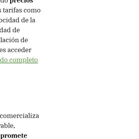
s tarifas como
ocidad de la
idad de
ulación de
es acceder
ado completo
 comercializa
able,
e
promete