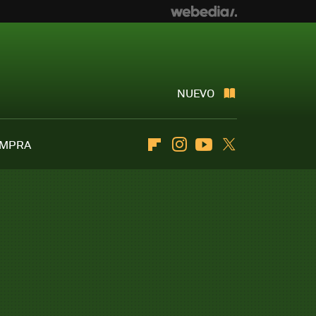
NUEVO
OMPRA
Flipboard
Instagram
Youtube
Twitter