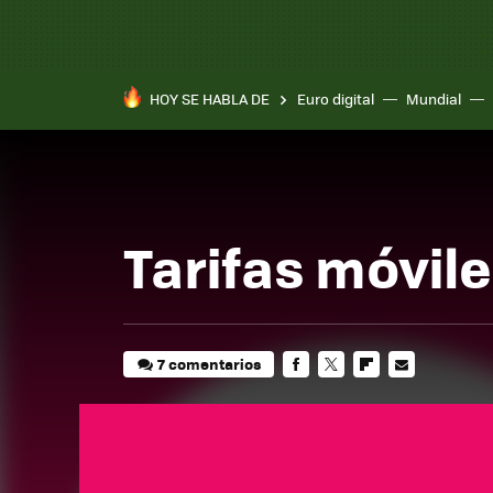
HOY SE HABLA DE
Euro digital
Mundial
Pixel 10a
Tarifas móvile
7 comentarios
FACEBOOK
TWITTER
FLIPBOARD
E-
MAIL