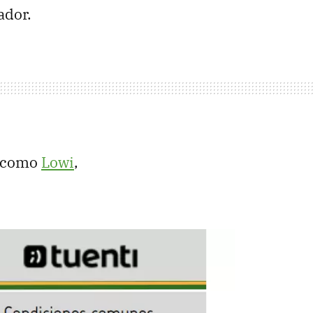
ador.
a como
Lowi
,