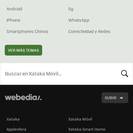
Android
5g
iPhone
WhatsApp
Smartphones Chinos
Conectividad y Redes
VER MÁS TEMAS
BUSCA
SUBIR
Xataka
Xataka Móvil
Applesfera
Xataka Smart Home