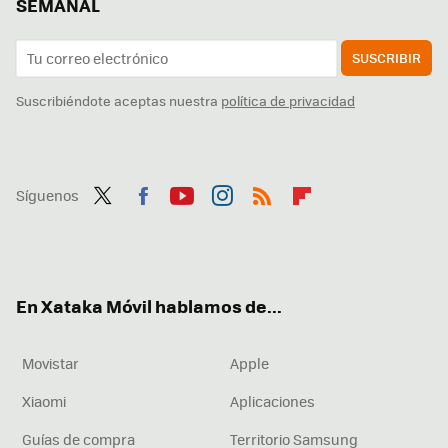
SEMANAL
SUSCRIBIR
Suscribiéndote aceptas nuestra
política de privacidad
Síguenos
Twit
Fac
You
Inst
RSS
Flip
ter
ebo
tub
agr
boa
ok
e
am
rd
En Xataka Móvil hablamos de...
Movistar
Apple
Xiaomi
Aplicaciones
Guías de compra
Territorio Samsung