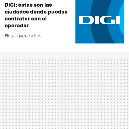
DIGI: éstas son las
ciudades donde puedes
contratar con el
operador
COMENTARIOS
12
HACE 7 AÑOS