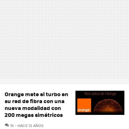
Orange mete el turbo en
su red de fibra con una
nueva modalidad con
200 megas simétricos
COMENTARIOS
15
HACE 12 AÑOS