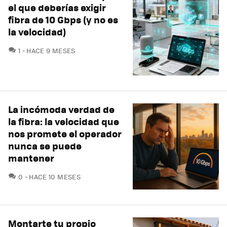
el que deberías exigir
fibra de 10 Gbps (y no es
la velocidad)
COMENTARIOS
1
HACE 9 MESES
La incómoda verdad de
la fibra: la velocidad que
nos promete el operador
nunca se puede
mantener
COMENTARIOS
0
HACE 10 MESES
Montarte tu propio