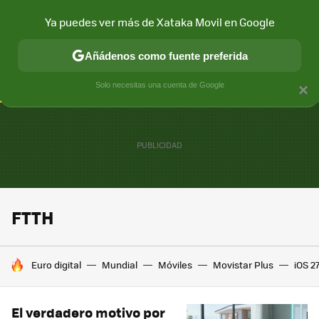
Ya puedes ver más de Xataka Movil en Google
CONECTIVIDAD
MÓVIL Y SOCIEDAD
APLICACIONES
COM
Añádenos como fuente preferida
Solo necesitas una cuenta de Google
×
FTTH
HOY SE HABLA DE
Euro digital
Mundial
Móviles
Movistar Plus
iOS 2
El verdadero motivo por