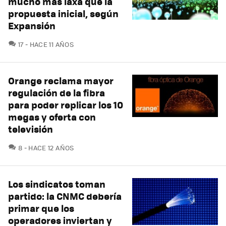
mucho más laxa que la
propuesta inicial, según
Expansión
COMENTARIOS
17
HACE 11 AÑOS
Orange reclama mayor
regulación de la fibra
para poder replicar los 10
megas y oferta con
televisión
COMENTARIOS
8
HACE 12 AÑOS
Los sindicatos toman
partido: la CNMC debería
primar que los
operadores inviertan y