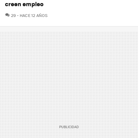
creen empleo
COMENTARIOS
29
HACE 12 AÑOS