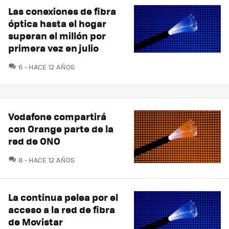
Las conexiones de fibra
óptica hasta el hogar
superan el millón por
primera vez en julio
COMENTARIOS
6
HACE 12 AÑOS
Vodafone compartirá
con Orange parte de la
red de ONO
COMENTARIOS
8
HACE 12 AÑOS
La continua pelea por el
acceso a la red de fibra
de Movistar