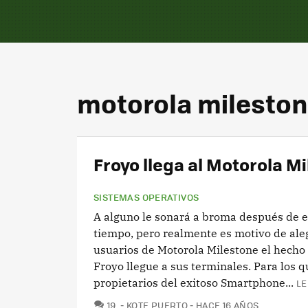
motorola milesto
Froyo llega al Motorola M
SISTEMAS OPERATIVOS
A alguno le sonará a broma después de e
tiempo, pero realmente es motivo de aleg
usuarios de Motorola Milestone el hecho
Froyo llegue a sus terminales. Para los q
propietarios del exitoso Smartphone...
LE
COMENTARIOS
19
KOTE PUERTO
HACE 16 AÑOS