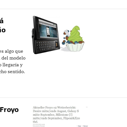
á
ño
es algo que
n del modelo
 llegaría y
cho sentido.
 Froyo