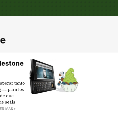
ne
ilestone
sperar tanto
ría para los
 de que
ue seáis
ER MÁS »