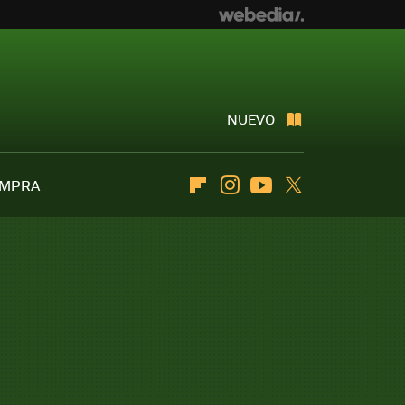
NUEVO
OMPRA
Flipboard
Instagram
Youtube
Twitter