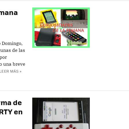
emana
do Domingo,
unas de las
 por
do una breve
LEER MÁS »
orma de
ERTY en