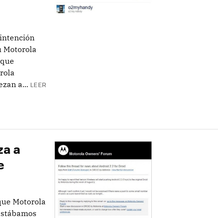
intención
u Motorola
 que
rola
zan a...
LEER
za a
e
que Motorola
 estábamos