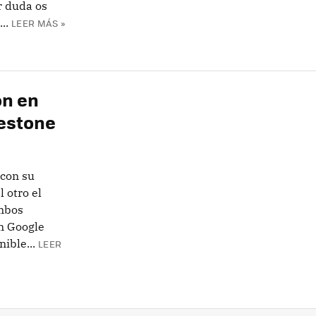
r duda os
..
LEER MÁS »
ón en
lestone
con su
 otro el
ambos
ón Google
ible...
LEER