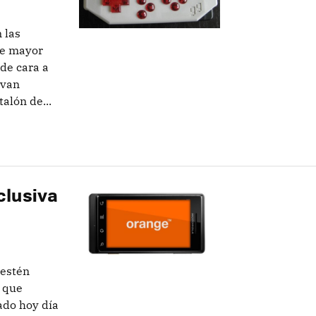
 las
ue mayor
 de cara a
 van
alón de...
clusiva
 estén
 que
ado hoy día