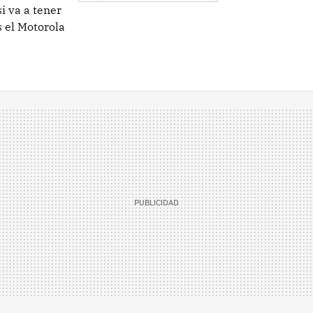
i va a tener
s el Motorola