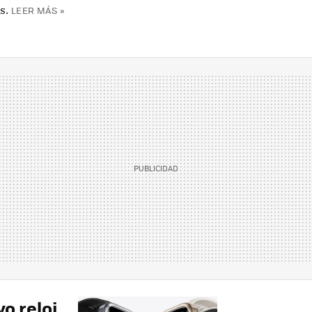
s.
LEER MÁS »
o reloj