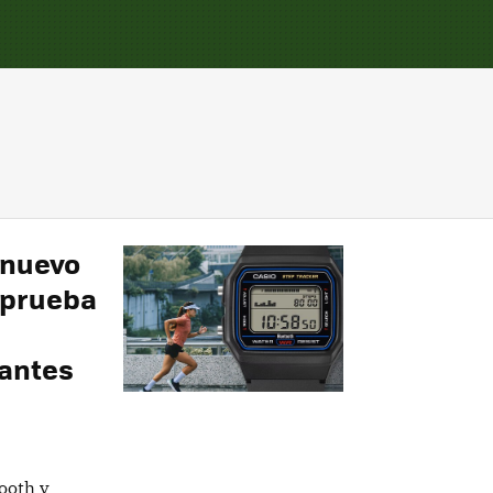
l nuevo
a prueba
tantes
ooth y