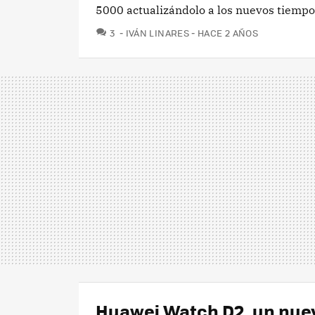
5000 actualizándolo a los nuevos tiempo
COMENTARIOS
3
IVÁN LINARES
HACE 2 AÑOS
Huawei Watch D2, un nuev