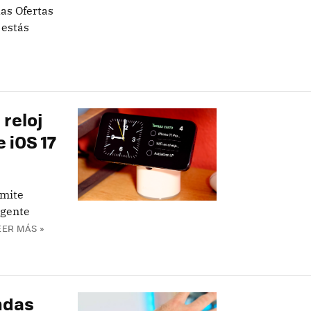
las Ofertas
 estás
 reloj
 iOS 17
rmite
igente
EER MÁS »
ndas