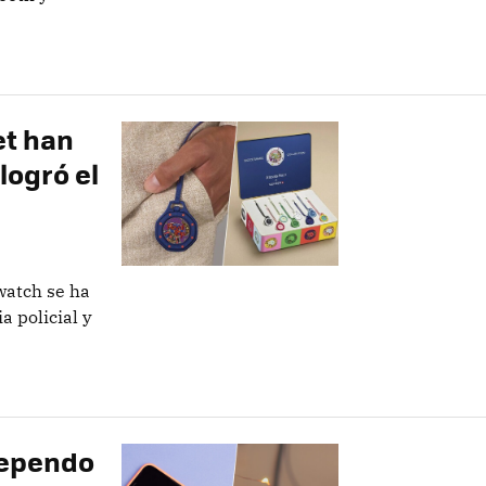
et han
logró el
watch se ha
a policial y
dependo