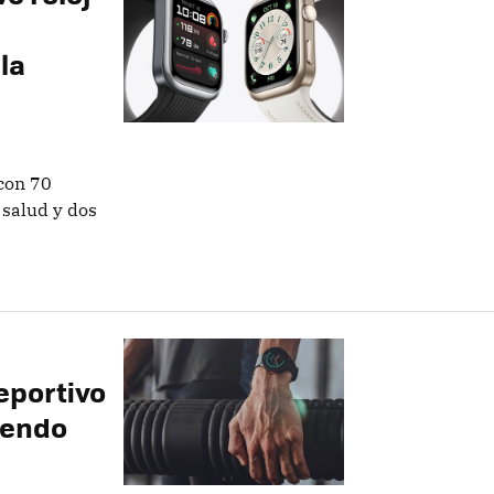
la
con 70
salud y dos
deportivo
iendo