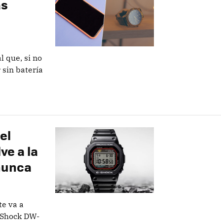
ás
l que, si no
sin batería
el
ve a la
nunca
te va a
G-Shock DW-