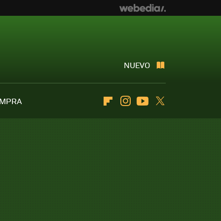
NUEVO
OMPRA
Flipboard
Instagram
Youtube
Twitter