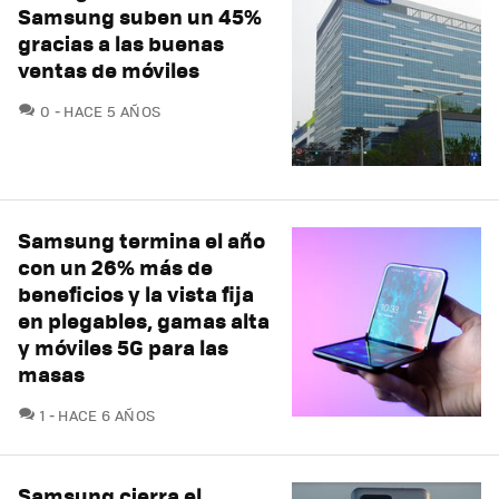
Samsung suben un 45%
gracias a las buenas
ventas de móviles
COMENTARIOS
0
HACE 5 AÑOS
Samsung termina el año
con un 26% más de
beneficios y la vista fija
en plegables, gamas alta
y móviles 5G para las
masas
COMENTARIOS
1
HACE 6 AÑOS
Samsung cierra el