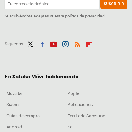
SUSCRIBIR
Suscribiéndote aceptas nuestra
política de privacidad
Síguenos
Twit
Fac
You
Inst
RSS
Flip
ter
ebo
tub
agr
boa
ok
e
am
rd
En Xataka Móvil hablamos de...
Movistar
Apple
Xiaomi
Aplicaciones
Guías de compra
Territorio Samsung
Android
5g