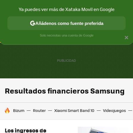
Ya puedes ver más de Xataka Movil en Google
CONECTIVIDAD
MÓVIL Y SOCIEDAD
APLICACIONES
COM
Añádenos como fuente preferida
Solo necesitas una cuenta de Google
×
Resultados financieros Samsung
HOY SE HABLA DE
Bizum
Router
Xiaomi Smart Band 10
Videojuegos
Los ingresos de