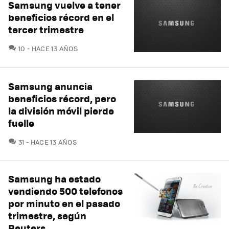
Samsung vuelve a tener
beneficios récord en el
tercer trimestre
COMENTARIOS
10
HACE 13 AÑOS
Samsung anuncia
beneficios récord, pero
la división móvil pierde
fuelle
COMENTARIOS
31
HACE 13 AÑOS
Samsung ha estado
vendiendo 500 telefonos
por minuto en el pasado
trimestre, según
Reuters