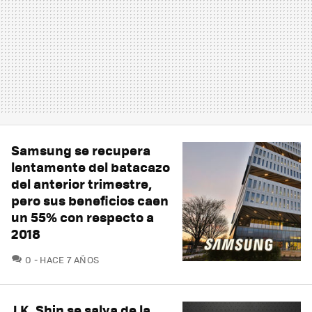
Samsung se recupera
lentamente del batacazo
del anterior trimestre,
pero sus beneficios caen
un 55% con respecto a
2018
COMENTARIOS
0
HACE 7 AÑOS
J.K. Shin se salva de la