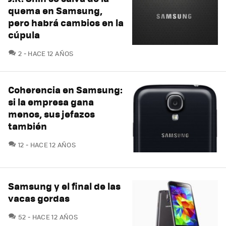
quema en Samsung,
pero habrá cambios en la
cúpula
COMENTARIOS
2
HACE 12 AÑOS
Coherencia en Samsung:
si la empresa gana
menos, sus jefazos
también
COMENTARIOS
12
HACE 12 AÑOS
Samsung y el final de las
vacas gordas
COMENTARIOS
52
HACE 12 AÑOS