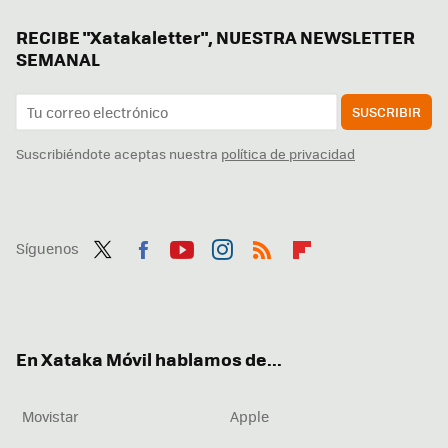
RECIBE "Xatakaletter", NUESTRA NEWSLETTER
SEMANAL
SUSCRIBIR
Suscribiéndote aceptas nuestra
política de privacidad
Síguenos
Twit
Fac
You
Inst
RSS
Flip
ter
ebo
tub
agr
boa
ok
e
am
rd
En Xataka Móvil hablamos de...
Movistar
Apple