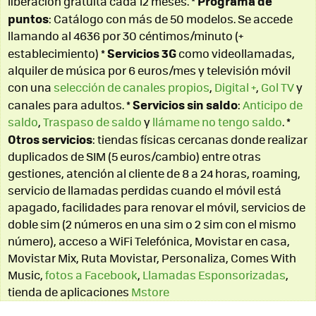
Programa de
liberación gratuita cada 12 meses. *
puntos
: Catálogo con más de 50 modelos. Se accede
llamando al 4636 por 30 céntimos/minuto (+
Servicios 3G
establecimiento) *
como videollamadas,
alquiler de música por 6 euros/mes y televisión móvil
con una
selección de canales propios
,
Digital +
,
Gol TV
y
Servicios sin saldo
canales para adultos. *
:
Anticipo de
saldo
,
Traspaso de saldo
y
llámame no tengo saldo
. *
Otros servicios
: tiendas físicas cercanas donde realizar
duplicados de SIM (5 euros/cambio) entre otras
gestiones, atención al cliente de 8 a 24 horas, roaming,
servicio de llamadas perdidas cuando el móvil está
apagado, facilidades para renovar el móvil, servicios de
doble sim (2 números en una sim o 2 sim con el mismo
número), acceso a WiFi Telefónica, Movistar en casa,
Movistar Mix, Ruta Movistar, Personaliza, Comes With
Music,
fotos a Facebook
,
Llamadas Esponsorizadas
,
tienda de aplicaciones
Mstore