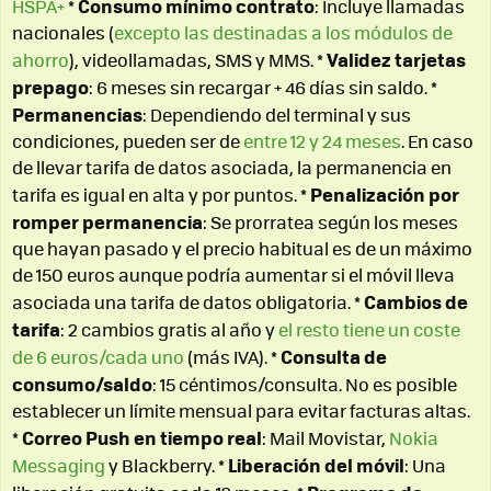
Consumo mínimo contrato
HSPA+
*
: Incluye llamadas
nacionales (
excepto las destinadas a los módulos de
Validez tarjetas
ahorro
), videollamadas, SMS y MMS. *
prepago
: 6 meses sin recargar + 46 días sin saldo. *
Permanencias
: Dependiendo del terminal y sus
condiciones, pueden ser de
entre 12 y 24 meses
. En caso
de llevar tarifa de datos asociada, la permanencia en
Penalización por
tarifa es igual en alta y por puntos. *
romper permanencia
: Se prorratea según los meses
que hayan pasado y el precio habitual es de un máximo
de 150 euros aunque podría aumentar si el móvil lleva
Cambios de
asociada una tarifa de datos obligatoria. *
tarifa
: 2 cambios gratis al año y
el resto tiene un coste
Consulta de
de 6 euros/cada uno
(más IVA). *
consumo/saldo
: 15 céntimos/consulta. No es posible
establecer un límite mensual para evitar facturas altas.
Correo Push en tiempo real
*
: Mail Movistar,
Nokia
Liberación del móvil
Messaging
y Blackberry. *
: Una