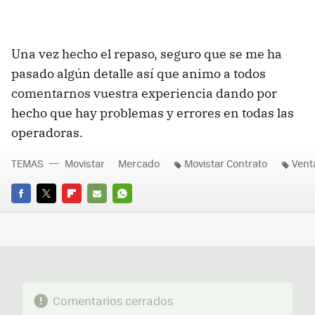
Una vez hecho el repaso, seguro que se me ha
pasado algún detalle así que animo a todos
comentarnos vuestra experiencia dando por
hecho que hay problemas y errores en todas las
operadoras.
TEMAS
Movistar
Mercado
Movistar Contrato
Vent
FACEBOOK
TWITTER
FLIPBOARD
E-
WHATSAPP
MAIL
Comentarios cerrados