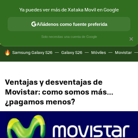
Ya puedes ver más de Xataka Movil en Google
CONECTIVIDAD
MÓVIL Y SOCIEDAD
APLICACIONES
COM
Añádenos como fuente preferida
Solo necesitas una cuenta de Google
×
HOY SE HABLA DE
Samsung Galaxy S26
Galaxy S26
Móviles
Movistar
Ventajas y desventajas de
Movistar: como somos más...
¿pagamos menos?