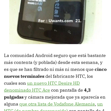
La comunidad Android seguro que está bastante
más contenta (y poblada) desde esta semana, y
es que se han filtrado ni más ni menos que
cinco
nuevos terminales
del fabricante HTC, los
cuales son
un nuevo HTC Desire HD
denominado HTC Ace
con pantalla de
4,3
pulgadas
y cámara mejorada que ya aparecía en
alguna
que otra lista de Vodafone Alemania
,
un
HTC (de nombre desconocido)
con pantalla de 4