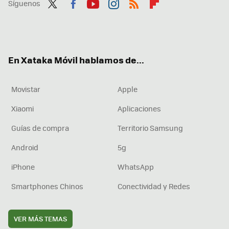
Síguenos
Twit
Fac
You
Inst
RSS
Flip
ter
ebo
tub
agr
boa
ok
e
am
rd
En Xataka Móvil hablamos de...
Movistar
Apple
Xiaomi
Aplicaciones
Guías de compra
Territorio Samsung
Android
5g
iPhone
WhatsApp
Smartphones Chinos
Conectividad y Redes
VER MÁS TEMAS