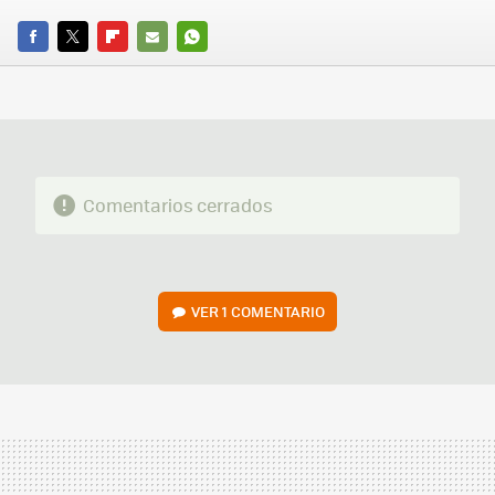
FACEBOOK
TWITTER
FLIPBOARD
E-
WHATSAPP
MAIL
Comentarios cerrados
VER
1 COMENTARIO