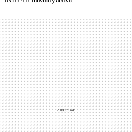
realmente
movido y activo
.