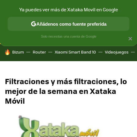
Ya puedes ver más de Xataka Movil en Google
CONECTIVIDAD
MÓVIL Y SOCIEDAD
APLICACIONES
COM
Añádenos como fuente preferida
Solo necesitas una cuenta de Google
×
HOY SE HABLA DE
Bizum
Router
Xiaomi Smart Band 10
Videojuegos
Filtraciones y más filtraciones, lo
mejor de la semana en Xataka
Móvil