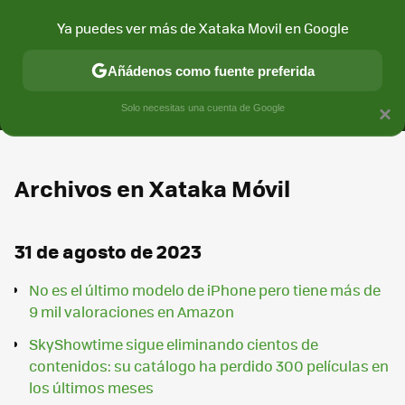
Ya puedes ver más de Xataka Movil en Google
MENÚ
NUEVO
Añádenos como fuente preferida
CONECTIVIDAD
MÓVIL Y SOCIEDAD
APLICACIONES
COM
Solo necesitas una cuenta de Google
×
Archivos en Xataka Móvil
31 de agosto de 2023
No es el último modelo de iPhone pero tiene más de
9 mil valoraciones en Amazon
SkyShowtime sigue eliminando cientos de
contenidos: su catálogo ha perdido 300 películas en
los últimos meses