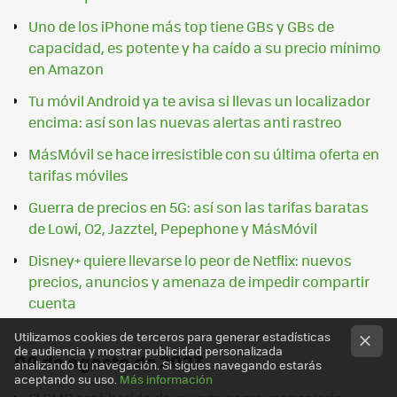
Uno de los iPhone más top tiene GBs y GBs de
capacidad, es potente y ha caído a su precio mínimo
en Amazon
Tu móvil Android ya te avisa si llevas un localizador
encima: así son las nuevas alertas anti rastreo
MásMóvil se hace irresistible con su última oferta en
tarifas móviles
Guerra de precios en 5G: así son las tarifas baratas
de Lowi, O2, Jazztel, Pepephone y MásMóvil
Disney+ quiere llevarse lo peor de Netflix: nuevos
precios, anuncios y amenaza de impedir compartir
cuenta
Utilizamos cookies de terceros para generar estadísticas
de audiencia y mostrar publicidad personalizada
09 de agosto de 2023
analizando tu navegación. Si sigues navegando estarás
aceptando su uso.
Más información