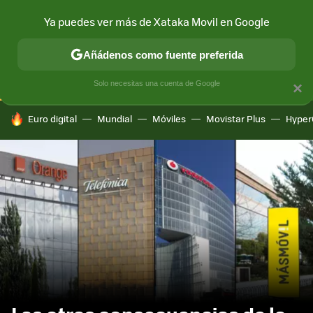
Ya puedes ver más de Xataka Movil en Google
CONECTIVIDAD
MÓVIL Y SOCIEDAD
APLICACIONES
COM
Añádenos como fuente preferida
Solo necesitas una cuenta de Google
×
HOY SE HABLA DE
Euro digital
Mundial
Móviles
Movistar Plus
Hyper