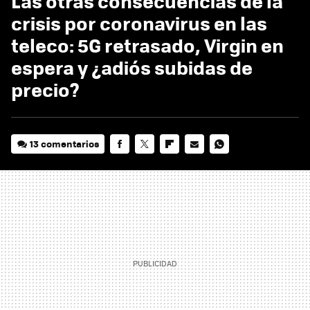
Las otras consecuencias de la
crisis por coronavirus en las
teleco: 5G retrasado, Virgin en
espera y ¿adiós subidas de
precio?
13 comentarios
FACEBOOK
TWITTER
FLIPBOARD
E-
WHATSAPP
MAIL