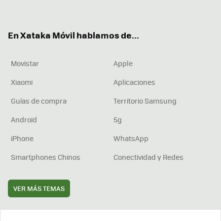
ter
ebo
tub
agr
boa
ok
e
am
rd
En Xataka Móvil hablamos de...
Movistar
Apple
Xiaomi
Aplicaciones
Guías de compra
Territorio Samsung
Android
5g
iPhone
WhatsApp
Smartphones Chinos
Conectividad y Redes
VER MÁS TEMAS