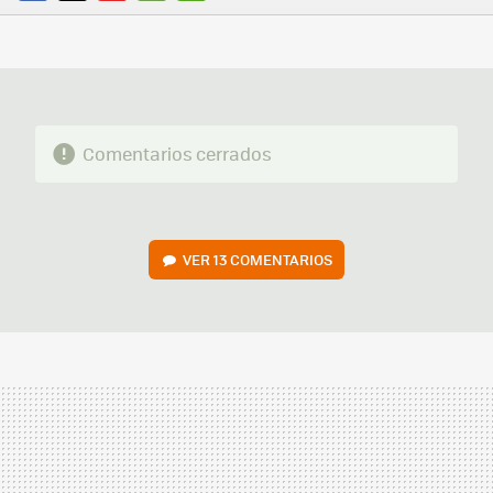
FACEBOOK
TWITTER
FLIPBOARD
E-
WHATSAPP
MAIL
Comentarios cerrados
VER
13 COMENTARIOS