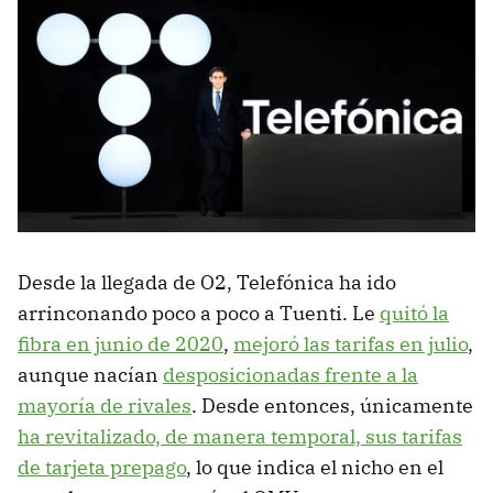
Desde la llegada de O2, Telefónica ha ido
arrinconando poco a poco a Tuenti. Le
quitó la
fibra en junio de 2020
,
mejoró las tarifas en julio
,
aunque nacían
desposicionadas frente a la
mayoría de rivales
. Desde entonces, únicamente
ha revitalizado, de manera temporal, sus tarifas
de tarjeta prepago
, lo que indica el nicho en el