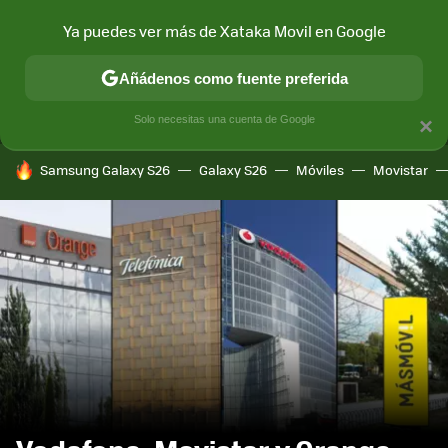
Ya puedes ver más de Xataka Movil en Google
MENÚ
NUEVO
Añádenos como fuente preferida
CONECTIVIDAD
MÓVIL Y SOCIEDAD
APLICACIONES
COM
Solo necesitas una cuenta de Google
×
HOY SE HABLA DE
Samsung Galaxy S26
Galaxy S26
Móviles
Movistar