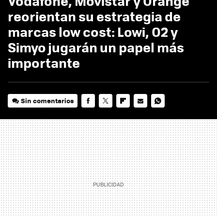
Vodafone, Movistar y Orange
reorientan su estrategia de
marcas low cost: Lowi, O2 y
Simyo jugarán un papel más
importante
Sin comentarios
FACEBOOK
TWITTER
FLIPBOARD
E-
WHATSAPP
MAIL