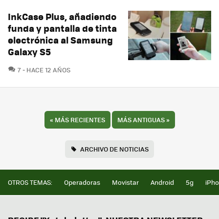
InkCase Plus, añadiendo
funda y pantalla de tinta
electrónica al Samsung
Galaxy S5
COMENTARIOS
7
HACE 12 AÑOS
«
MÁS RECIENTES
MÁS ANTIGUAS
»
ARCHIVO DE NOTICIAS
OTROS TEMAS:
Operadoras
Movistar
Android
5g
iPh