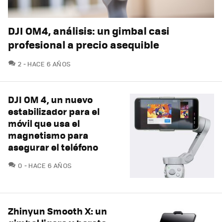
DJI OM4, análisis: un gimbal casi
profesional a precio asequible
COMENTARIOS
2
HACE 6 AÑOS
DJI OM 4, un nuevo
estabilizador para el
móvil que usa el
magnetismo para
asegurar el teléfono
COMENTARIOS
0
HACE 6 AÑOS
Zhinyun Smooth X: un