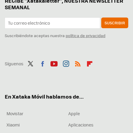
RECIBE "Xatakaletter", NUESTRA NEWSLETTER
SEMANAL
SUSCRIBIR
Suscribiéndote aceptas nuestra
política de privacidad
Síguenos
Twit
Fac
You
Inst
RSS
Flip
ter
ebo
tub
agr
boa
ok
e
am
rd
En Xataka Móvil hablamos de...
Movistar
Apple
Xiaomi
Aplicaciones