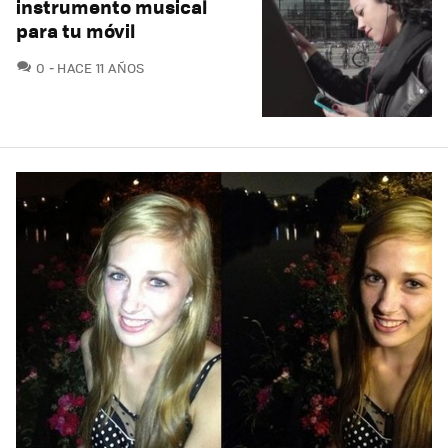
instrumento musical
para tu móvil
COMENTARIOS
0
HACE 11 AÑOS