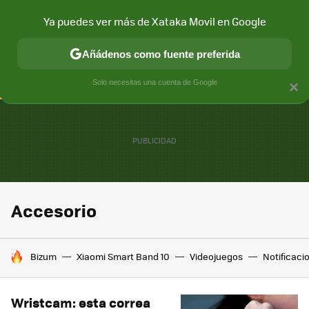
Ya puedes ver más de Xataka Movil en Google
CONECTIVIDAD
MÓVIL Y SOCIEDAD
APLICACIONES
COM
Añádenos como fuente preferida
Solo necesitas una cuenta de Google
×
Accesorio
HOY SE HABLA DE
Bizum
Xiaomi Smart Band 10
Videojuegos
Notificaci
Wristcam: esta correa