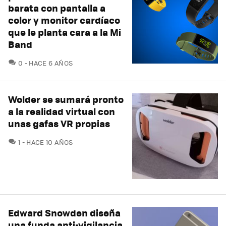
barata con pantalla a
color y monitor cardíaco
que le planta cara a la Mi
Band
COMENTARIOS
0
HACE 6 AÑOS
Wolder se sumará pronto
a la realidad virtual con
unas gafas VR propias
COMENTARIOS
1
HACE 10 AÑOS
Edward Snowden diseña
una funda anti-vigilancia