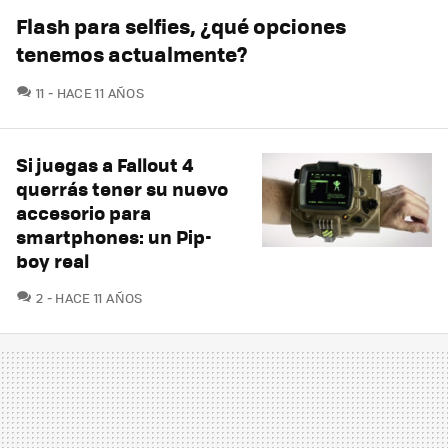
Flash para selfies, ¿qué opciones
tenemos actualmente?
COMENTARIOS
11
HACE 11 AÑOS
Si juegas a Fallout 4
querrás tener su nuevo
accesorio para
smartphones: un Pip-
boy real
COMENTARIOS
2
HACE 11 AÑOS