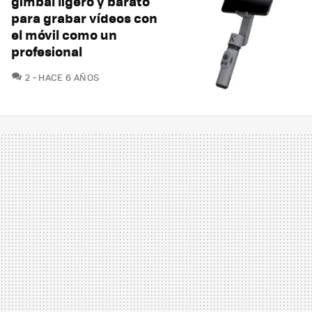
gimbal ligero y barato
para grabar vídeos con
el móvil como un
profesional
COMENTARIOS
2
HACE 6 AÑOS