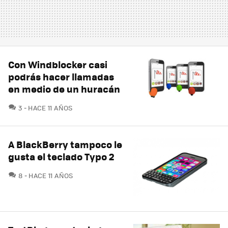
Con Windblocker casi
podrás hacer llamadas
en medio de un huracán
COMENTARIOS
3
HACE 11 AÑOS
A BlackBerry tampoco le
gusta el teclado Typo 2
COMENTARIOS
8
HACE 11 AÑOS