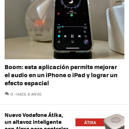
Boom: esta aplicación permite mejorar
el audio en un iPhone o iPad y lograr un
efecto espacial
COMENTARIOS
0
HACE 6 AÑOS
Nuevo Vodafone Átika,
un altavoz inteligente
con Alexa para controlar