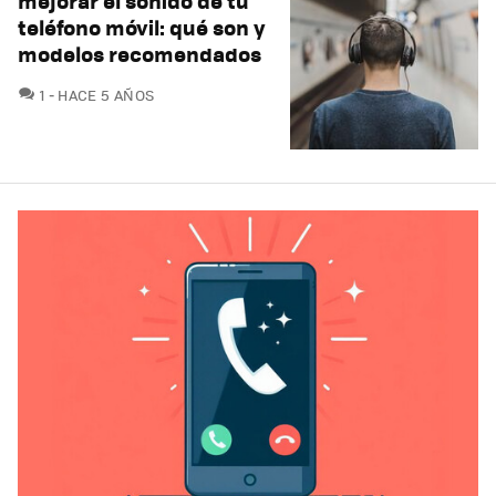
mejorar el sonido de tu
teléfono móvil: qué son y
modelos recomendados
COMENTARIOS
1
HACE 5 AÑOS