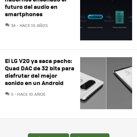
futuro del audio en
smartphones
COMENTARIOS
34
HACE 10 AÑOS
El LG V20 ya saca pecho:
Quad DAC de 32 bits para
disfrutar del mejor
sonido en un Android
COMENTARIOS
5
HACE 10 AÑOS