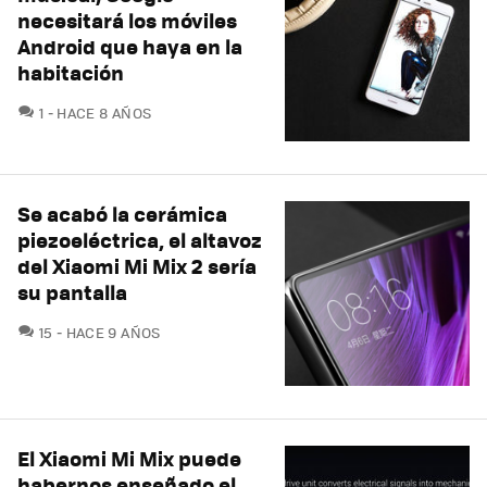
necesitará los móviles
Android que haya en la
habitación
COMENTARIOS
1
HACE 8 AÑOS
Se acabó la cerámica
piezoeléctrica, el altavoz
del Xiaomi Mi Mix 2 sería
su pantalla
COMENTARIOS
15
HACE 9 AÑOS
El Xiaomi Mi Mix puede
habernos enseñado el