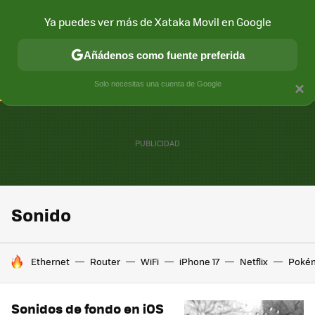
Ya puedes ver más de Xataka Movil en Google
CONECTIVIDAD
MÓVIL Y SOCIEDAD
APLICACIONES
COM
Añádenos como fuente preferida
Solo necesitas una cuenta de Google
×
Sonido
HOY SE HABLA DE
Ethernet
Router
WiFi
iPhone 17
Netflix
Poké
Sonidos de fondo en iOS