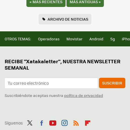
«
MÁS RECIENTES
MÁS ANTIGUAS
»
ARCHIVO DE NOTICIAS
OTROS TEMAS:
Operadoras
Movistar
Android
5g
iPh
RECIBE "Xatakaletter", NUESTRA NEWSLETTER
SEMANAL
SUSCRIBIR
Suscribiéndote aceptas nuestra
política de privacidad
Síguenos