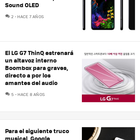
Sound OLED
COMENTARIOS
2
HACE 7 AÑOS
El LG G7 ThinQ estrenará
un altavoz interno
Boombox para graves,
directo a por los
amantes del audio
COMENTARIOS
5
HACE 8 AÑOS
Para el siguiente truco
musical, Google