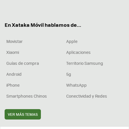
Twit
Fac
You
Inst
RSS
Flip
ter
ebo
tub
agr
boa
ok
e
am
rd
En Xataka Móvil hablamos de...
Movistar
Apple
Xiaomi
Aplicaciones
Guías de compra
Territorio Samsung
Android
5g
iPhone
WhatsApp
Smartphones Chinos
Conectividad y Redes
VER MÁS TEMAS