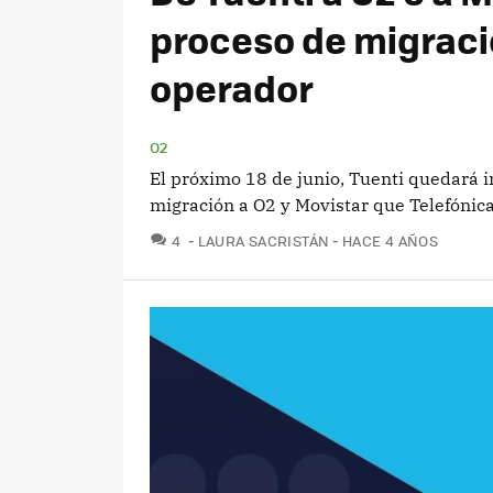
proceso de migració
operador
O2
El próximo 18 de junio, Tuenti quedará in
migración a O2 y Movistar que Telefónic
COMENTARIOS
4
LAURA SACRISTÁN
HACE 4 AÑOS