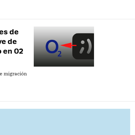
tes de
ve de
 en O2
de migración