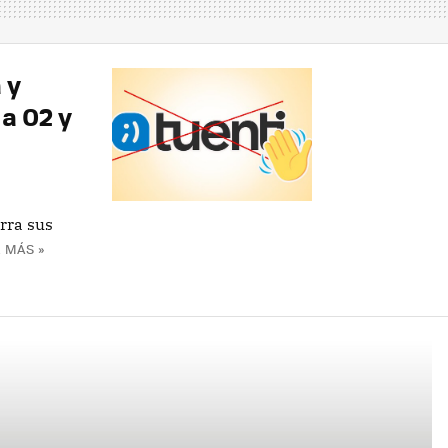
 y
a O2 y
erra sus
 MÁS »