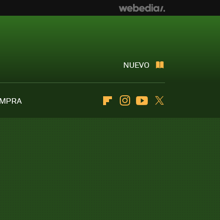
NUEVO
OMPRA
Flipboard
Instagram
Youtube
Twitter