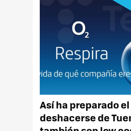
Así ha preparado el
deshacerse de Tuen
también son low co