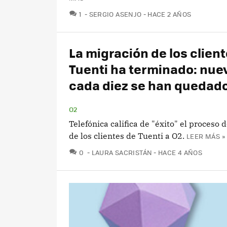
COMENTARIOS
1
SERGIO ASENJO
HACE 2 AÑOS
La migración de los clien
Tuenti ha terminado: nue
cada diez se han quedado
O2
Telefónica califica de "éxito" el proceso 
de los clientes de Tuenti a O2.
LEER MÁS »
COMENTARIOS
0
LAURA SACRISTÁN
HACE 4 AÑOS