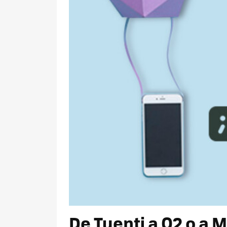
De Tuenti a O2 o a M