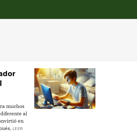
rador
l
para muchos
diferente al
onvirtió en
pués.
LEER