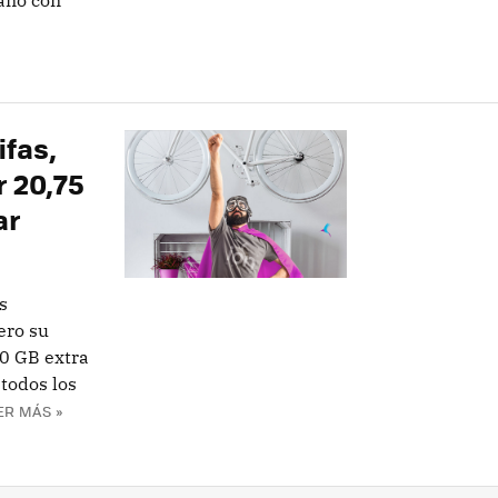
ano con
ifas,
r 20,75
ar
s
ero su
60 GB extra
todos los
ER MÁS »