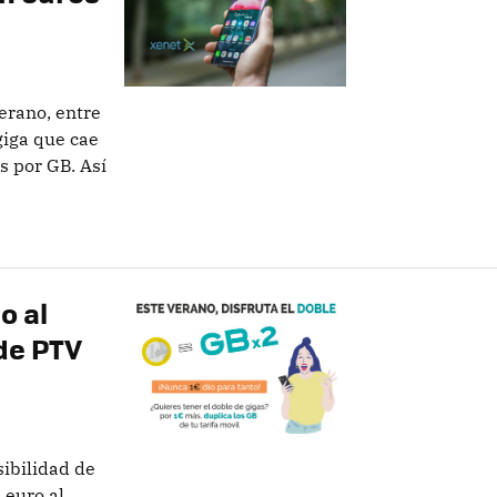
erano, entre
giga que cae
 por GB. Así
o al
de PTV
sibilidad de
 euro al