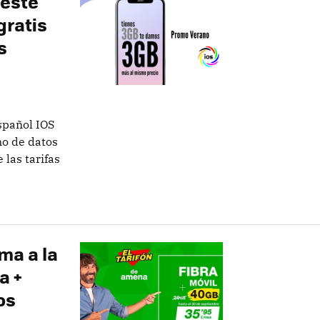
 este
gratis
s
spañol IOS
no de datos
 las tarifas
ma a la
a +
os