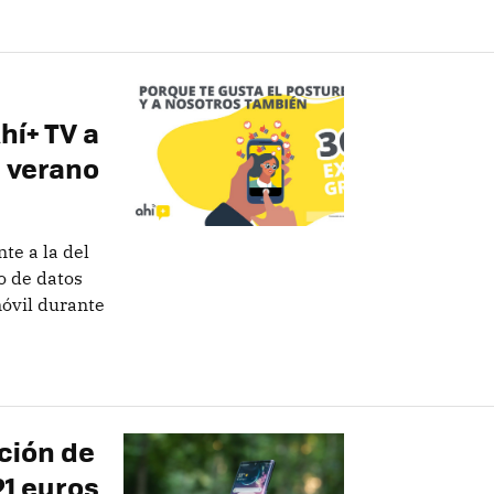
hí+ TV a
e verano
te a la del
o de datos
móvil durante
ción de
21 euros