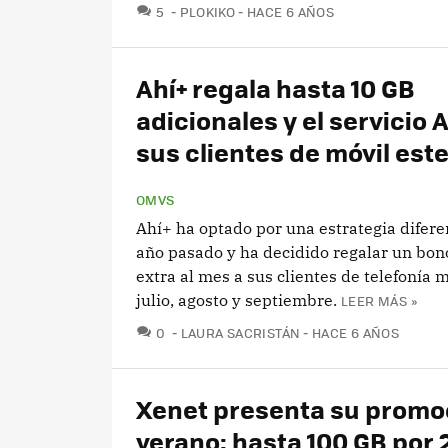
COMENTARIOS
5
PLOKIKO
HACE 6 AÑOS
Ahí+ regala hasta 10 GB
adicionales y el servicio A
sus clientes de móvil est
OMVS
Ahí+ ha optado por una estrategia diferen
año pasado y ha decidido regalar un bon
extra al mes a sus clientes de telefonía 
julio, agosto y septiembre.
LEER MÁS »
COMENTARIOS
0
LAURA SACRISTÁN
HACE 6 AÑOS
Xenet presenta su promo
verano: hasta 100 GB por 