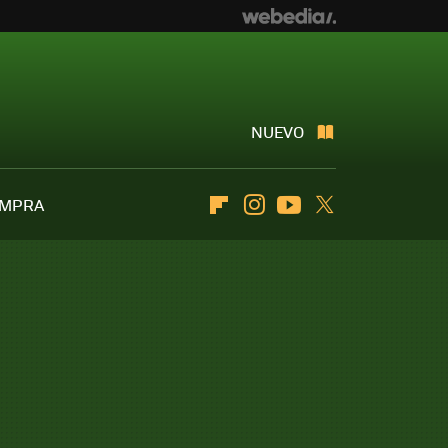
NUEVO
OMPRA
Flipboard
Instagram
Youtube
Twitter