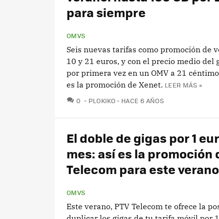
para siempre
OMVS
Seis nuevas tarifas como promoción de v
10 y 21 euros, y con el precio medio del 
por primera vez en un OMV a 21 céntimos
es la promoción de Xenet.
LEER MÁS »
COMENTARIOS
0
PLOKIKO
HACE 6 AÑOS
El doble de gigas por 1 eur
mes: así es la promoción 
Telecom para este verano
OMVS
Este verano, PTV Telecom te ofrece la po
duplicar los gigas de tu tarifa móvil por 1