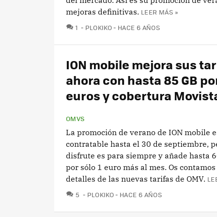
del mercado. Así es su promoción de ver
mejoras definitivas.
LEER MÁS »
COMENTARIOS
1
PLOKIKO
HACE 6 AÑOS
ION mobile mejora sus tar
ahora con hasta 85 GB po
euros y cobertura Movist
OMVS
La promoción de verano de ION mobile e
contratable hasta el 30 de septiembre, p
disfrute es para siempre y añade hasta 
por sólo 1 euro más al mes. Os contamos 
detalles de las nuevas tarifas de OMV.
LE
COMENTARIOS
5
PLOKIKO
HACE 6 AÑOS