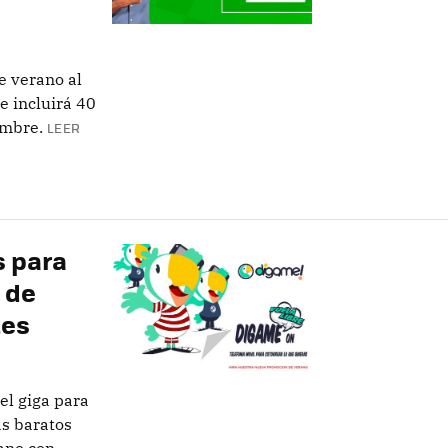
 verano al
e incluirá 40
embre.
LEER
s para
 de
tes
el giga para
ás baratos